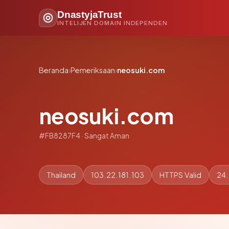
DnastyjaTrust
INTELIJEN DOMAIN INDEPENDEN
Beranda
›
Pemeriksaan
›
neosuki.com
neosuki.com
#FB8287F4 · Sangat Aman
Thailand
103.22.181.103
HTTPS Valid
24.