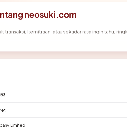
tentang neosuki.com
k transaksi, kemitraan, atau sekadar rasa ingin tahu, rin
103
ret
any Limited