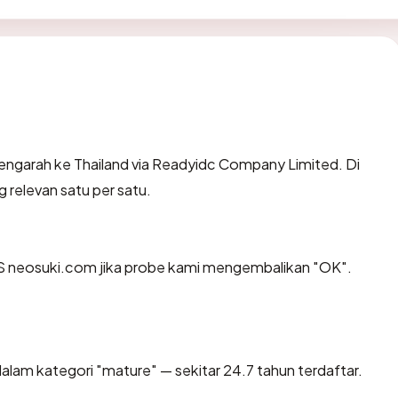
ngarah ke Thailand via Readyidc Company Limited. Di
g relevan satu per satu.
S neosuki.com jika probe kami mengembalikan "OK".
alam kategori "mature" — sekitar 24.7 tahun terdaftar.