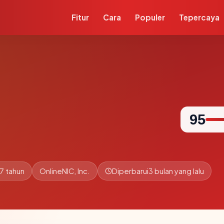
Fitur
Cara
Populer
Tepercaya
95
7 tahun
OnlineNIC, Inc.
Diperbarui
3 bulan yang lalu