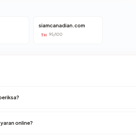
siamcanadian.com
95/100
TH
periksa?
yaran online?