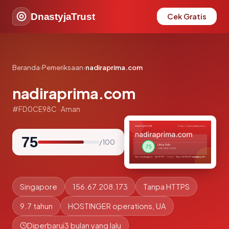
DnastyjaTrust
Cek Gratis
Beranda
›
Pemeriksaan
›
nadiraprima.com
nadiraprima.com
#FD0CE98C · Aman
75
/ 100
Singapore
156.67.208.173
Tanpa HTTPS
9.7 tahun
HOSTINGER operations, UA
Diperbarui
3 bulan yang lalu