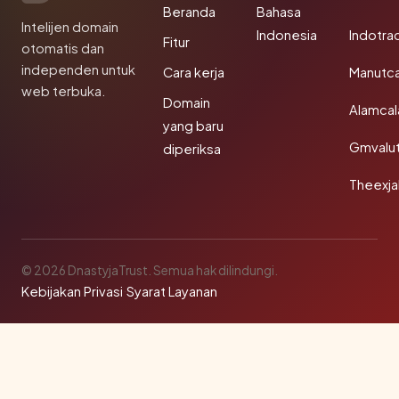
Beranda
Bahasa
Intelijen domain
Indonesia
Indotra
Fitur
otomatis dan
independen untuk
Cara kerja
Manutc
web terbuka.
Domain
Alamca
yang baru
Gmvalu
diperiksa
Theexj
© 2026 DnastyjaTrust. Semua hak dilindungi.
Kebijakan Privasi
·
Syarat Layanan