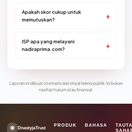
Apakah skor cukup untuk
memutuskan?
ISP apa yang melayani
nadiraprima.com?
Laporan ini dibuat otomatis dari sinyal teknis publik. Ini bukan
nasihat hukum atau finansial.
PRODUK
BAHASA
TAUT
DnastyjaTrust
SAHA