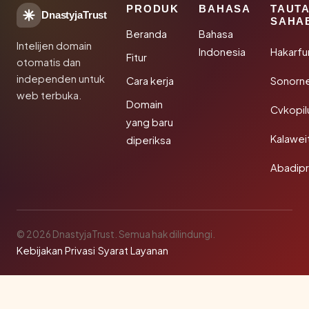
PRODUK
BAHASA
TAUT
DnastyjaTrust
SAHA
Beranda
Bahasa
Intelijen domain
Indonesia
Hakarfu
Fitur
otomatis dan
independen untuk
Cara kerja
Sonorn
web terbuka.
Domain
Cvkopil
yang baru
Kalawei
diperiksa
Abadip
© 2026 DnastyjaTrust. Semua hak dilindungi.
Kebijakan Privasi
·
Syarat Layanan