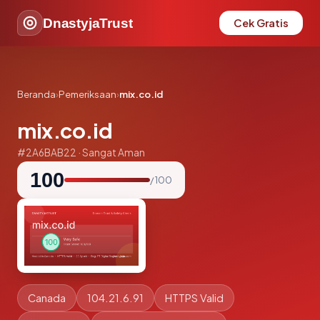
DnastyjaTrust
Cek Gratis
Beranda
›
Pemeriksaan
›
mix.co.id
mix.co.id
#2A6BAB22 · Sangat Aman
100
/ 100
Canada
104.21.6.91
HTTPS Valid