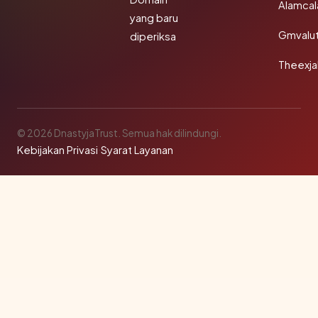
Alamca
yang baru
Gmvalu
diperiksa
Theexj
© 2026 DnastyjaTrust. Semua hak dilindungi.
Kebijakan Privasi
·
Syarat Layanan