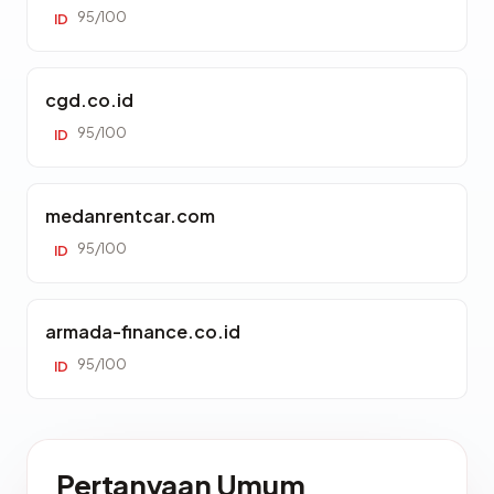
95/100
ID
cgd.co.id
95/100
ID
medanrentcar.com
95/100
ID
armada-finance.co.id
95/100
ID
Pertanyaan Umum