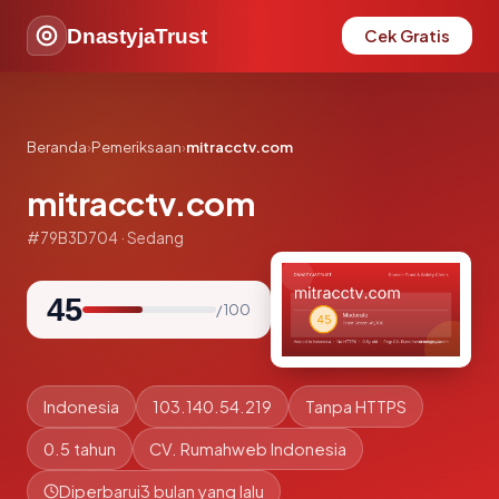
DnastyjaTrust
Cek Gratis
Beranda
›
Pemeriksaan
›
mitracctv.com
mitracctv.com
#79B3D704 · Sedang
45
/ 100
Indonesia
103.140.54.219
Tanpa HTTPS
0.5 tahun
CV. Rumahweb Indonesia
Diperbarui
3 bulan yang lalu