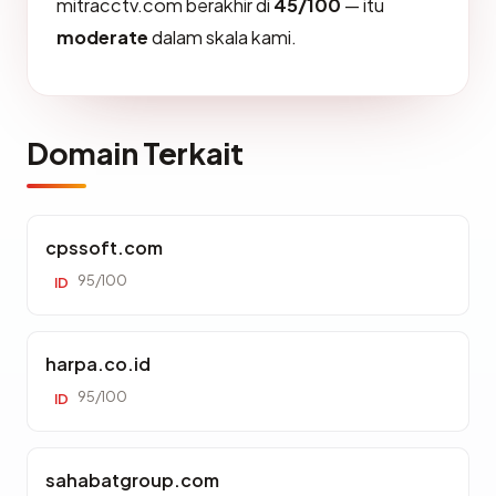
mitracctv.com berakhir di
45/100
— itu
moderate
dalam skala kami.
Domain Terkait
cpssoft.com
95/100
ID
harpa.co.id
95/100
ID
sahabatgroup.com