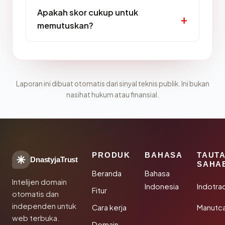
Apakah skor cukup untuk
memutuskan?
Laporan ini dibuat otomatis dari sinyal teknis publik. Ini bukan
nasihat hukum atau finansial.
PRODUK
BAHASA
TAUT
DnastyjaTrust
SAHA
Beranda
Bahasa
Intelijen domain
Indonesia
Indotra
Fitur
otomatis dan
independen untuk
Cara kerja
Manutc
web terbuka.
Domain