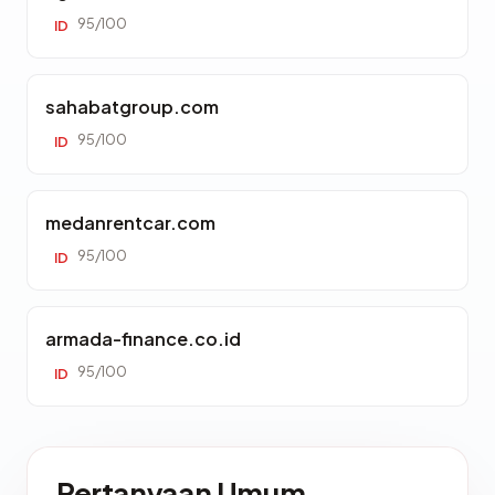
95/100
ID
sahabatgroup.com
95/100
ID
medanrentcar.com
95/100
ID
armada-finance.co.id
95/100
ID
Pertanyaan Umum