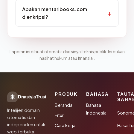
Apakah mentaribooks.com
dienkripsi?
Laporan ini dibuat otomatis dari sinyal teknis publik. Ini bukan
nasihat hukum atau finansial.
PRODUK
BAHASA
TAUT
DnastyjaTrust
SAHA
Beranda
Bahasa
Intelijen domain
Indonesia
Sonorn
Fitur
otomatis dan
independen untuk
Cara kerja
Hakarfu
web terbuka.