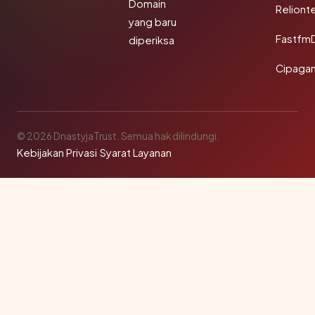
Domain
Reliont
yang baru
Fastfm
diperiksa
Cipagan
© 2026 DnastyjaTrust. Semua hak dilindungi.
Kebijakan Privasi
·
Syarat Layanan