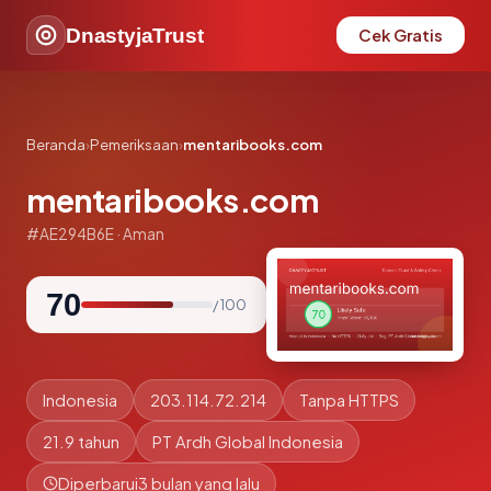
DnastyjaTrust
Cek Gratis
Beranda
›
Pemeriksaan
›
mentaribooks.com
mentaribooks.com
#AE294B6E · Aman
70
/ 100
Indonesia
203.114.72.214
Tanpa HTTPS
21.9 tahun
PT Ardh Global Indonesia
Diperbarui
3 bulan yang lalu