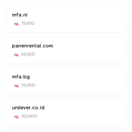
mfa.nl
75/100
NL
panenrental.com
65/100
NL
mfa.bg
70/100
NL
unilever.co.id
100/100
NL