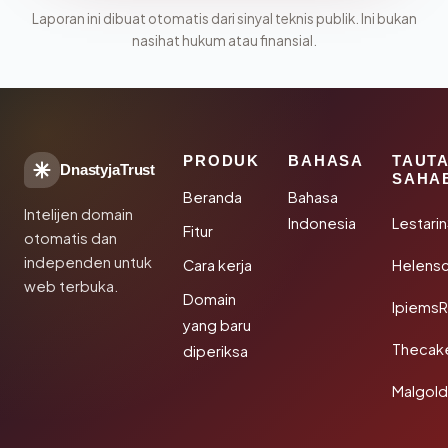
Laporan ini dibuat otomatis dari sinyal teknis publik. Ini bukan
nasihat hukum atau finansial.
PRODUK
BAHASA
TAUT
DnastyjaTrust
SAHA
Beranda
Bahasa
Intelijen domain
Indonesia
Lestari
Fitur
otomatis dan
independen untuk
Cara kerja
Helensc
web terbuka.
Domain
IpiemsR
yang baru
Thecak
diperiksa
Malgol