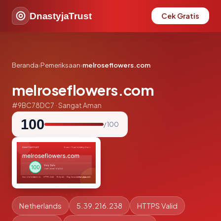
DnastyjaTrust
Cek Gratis
Beranda
›
Pemeriksaan
›
melroseflowers.com
melroseflowers.com
#9BC78DC7 · Sangat Aman
100
/ 100
Netherlands
5.39.216.238
HTTPS Valid