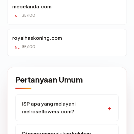
mebelanda.com
35/100
NL
royalhaskoning.com
85/100
NL
Pertanyaan Umum
ISP apa yang melayani
melroseflowers.com?
Di mana mengajukan keluhan