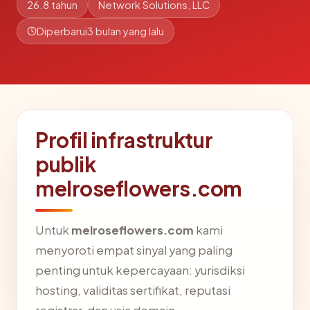
26.8 tahun
Network Solutions, LLC
Diperbarui
3 bulan yang lalu
Profil infrastruktur
publik
melroseflowers.com
Untuk
melroseflowers.com
kami
menyoroti empat sinyal yang paling
penting untuk kepercayaan: yurisdiksi
hosting, validitas sertifikat, reputasi