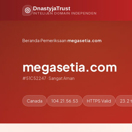
DnastyjaTrust
INTELIJEN DOMAIN INDEPENDEN
Beranda
›
Pemeriksaan
›
megasetia.com
megasetia.com
#51C52247 · Sangat Aman
Canada
104.21.56.53
HTTPS Valid
23.2 