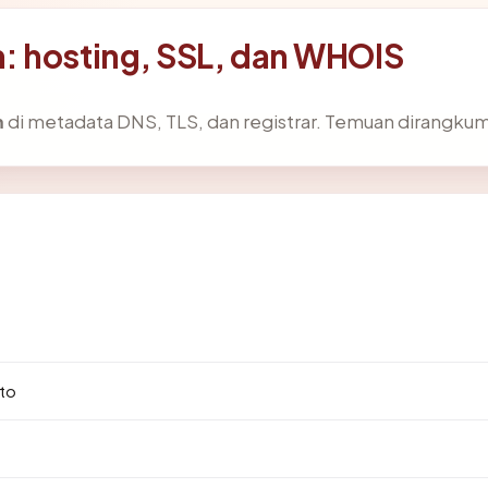
: hosting, SSL, dan WHOIS
m
di metadata DNS, TLS, dan registrar. Temuan dirangkum
3
to
.