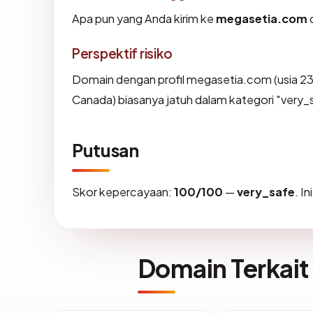
Apa pun yang Anda kirim ke
megasetia.com
d
Perspektif risiko
Domain dengan profil megasetia.com (usia 23.2
Canada) biasanya jatuh dalam kategori "very_
Putusan
Skor kepercayaan:
100/100
—
very_safe
. I
Domain Terkait