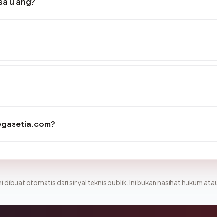
sa ulang?
egasetia.com?
i dibuat otomatis dari sinyal teknis publik. Ini bukan nasihat hukum atau