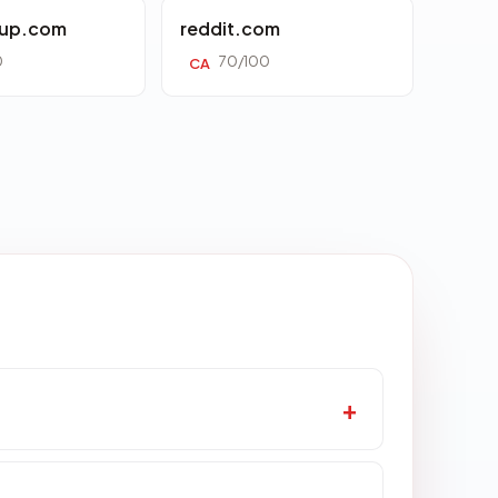
oup.com
reddit.com
0
70/100
CA