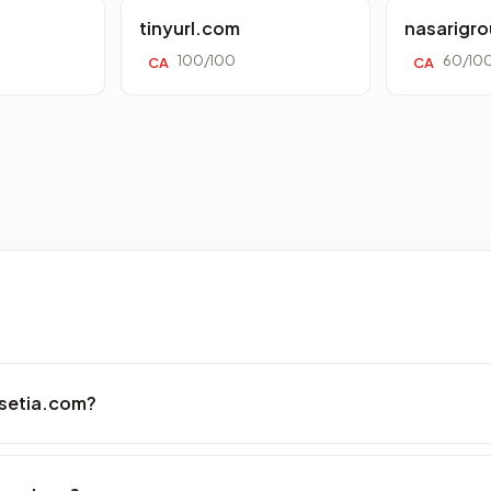
tinyurl.com
nasarigr
100/100
60/10
CA
CA
asetia.com?