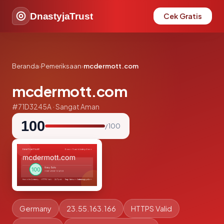
DnastyjaTrust
Cek Gratis
Beranda
›
Pemeriksaan
›
mcdermott.com
mcdermott.com
#71D3245A · Sangat Aman
100
/ 100
Germany
23.55.163.166
HTTPS Valid