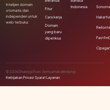
Beranda
Bahasa
Intelijen domain
Indonesia
Sonorn
Fitur
otomatis dan
independen untuk
Cara kerja
Hakarfu
web terbuka.
Domain
Reliont
yang baru
Fastfm
diperiksa
Cipagan
© 2026 DnastyjaTrust. Semua hak dilindungi.
Kebijakan Privasi
·
Syarat Layanan