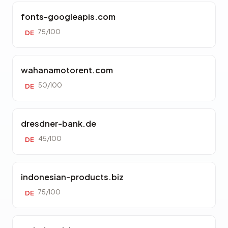
fonts-googleapis.com
75/100
DE
wahanamotorent.com
50/100
DE
dresdner-bank.de
45/100
DE
indonesian-products.biz
75/100
DE