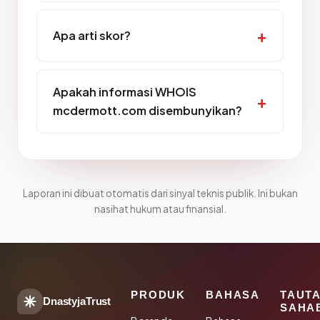
Apa arti skor?
Apakah informasi WHOIS
mcdermott.com disembunyikan?
Laporan ini dibuat otomatis dari sinyal teknis publik. Ini bukan
nasihat hukum atau finansial.
PRODUK
BAHASA
TAUT
DnastyjaTrust
SAHA