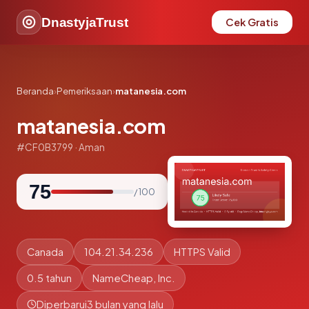
DnastyjaTrust
Cek Gratis
Beranda
›
Pemeriksaan
›
matanesia.com
matanesia.com
#CF0B3799 · Aman
75
/ 100
Canada
104.21.34.236
HTTPS Valid
0.5 tahun
NameCheap, Inc.
Diperbarui
3 bulan yang lalu