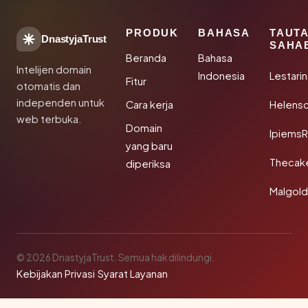
PRODUK
BAHASA
TAUT
DnastyjaTrust
SAHA
Beranda
Bahasa
Intelijen domain
Indonesia
Lestari
Fitur
otomatis dan
independen untuk
Cara kerja
Helensc
web terbuka.
Domain
IpiemsR
yang baru
Thecak
diperiksa
Malgol
© 2026 DnastyjaTrust. Semua hak dilindungi.
Kebijakan Privasi
·
Syarat Layanan