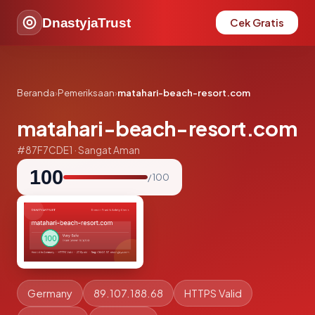
DnastyjaTrust
Cek Gratis
Beranda
›
Pemeriksaan
›
matahari-beach-resort.com
matahari-beach-resort.com
#87F7CDE1 · Sangat Aman
100
/ 100
Germany
89.107.188.68
HTTPS Valid