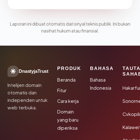
Laporan ini dibuat otomatis dari sinyal teknis publik. Ini bukan
nasihat hukum atau finansial.
PRODUK
BAHASA
TAUT
DnastyjaTrust
SAHA
Beranda
Bahasa
Intelijen domain
Indonesia
Hakarfu
Fitur
otomatis dan
independen untuk
Cara kerja
Sonorn
web terbuka.
Domain
Cvkopil
yang baru
Kalawei
diperiksa