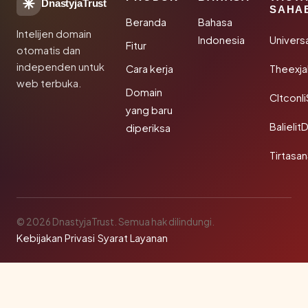
DnastyjaTrust
SAHA
Beranda
Bahasa
Intelijen domain
Indonesia
Univers
Fitur
otomatis dan
independen untuk
Cara kerja
Theexj
web terbuka.
Domain
Cltconl
yang baru
Balielit
diperiksa
Tirtasa
© 2026 DnastyjaTrust. Semua hak dilindungi.
Kebijakan Privasi
·
Syarat Layanan