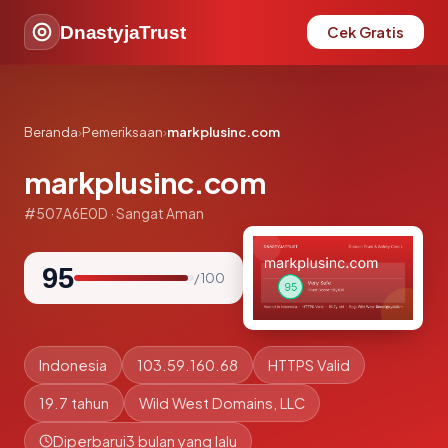
DnastyjaTrust
Cek Gratis
Beranda
›
Pemeriksaan
›
markplusinc.com
markplusinc.com
#507A6E0D · Sangat Aman
95
/ 100
Indonesia
103.59.160.68
HTTPS Valid
19.7 tahun
Wild West Domains, LLC
Diperbarui
3 bulan yang lalu