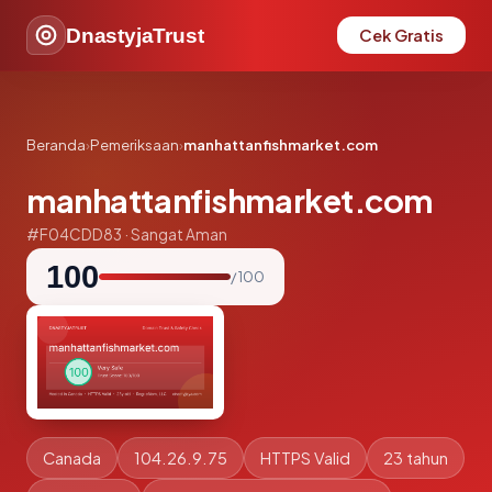
DnastyjaTrust
Cek Gratis
Beranda
›
Pemeriksaan
›
manhattanfishmarket.com
manhattanfishmarket.com
#F04CDD83 · Sangat Aman
100
/ 100
Canada
104.26.9.75
HTTPS Valid
23 tahun