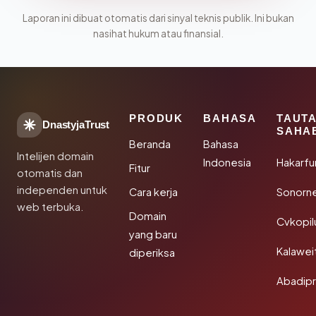
Laporan ini dibuat otomatis dari sinyal teknis publik. Ini bukan
nasihat hukum atau finansial.
PRODUK
BAHASA
TAUT
DnastyjaTrust
SAHA
Beranda
Bahasa
Intelijen domain
Indonesia
Hakarfu
Fitur
otomatis dan
independen untuk
Cara kerja
Sonorn
web terbuka.
Domain
Cvkopil
yang baru
Kalawei
diperiksa
Abadip