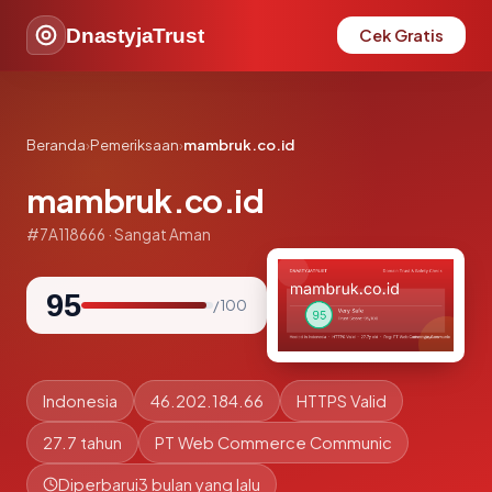
DnastyjaTrust
Cek Gratis
Beranda
›
Pemeriksaan
›
mambruk.co.id
mambruk.co.id
#7A118666 · Sangat Aman
95
/ 100
Indonesia
46.202.184.66
HTTPS Valid
27.7 tahun
PT Web Commerce Communic
Diperbarui
3 bulan yang lalu