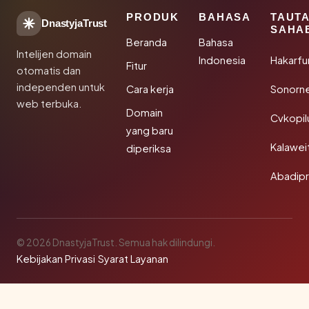
PRODUK
BAHASA
TAUT
DnastyjaTrust
SAHA
Beranda
Bahasa
Intelijen domain
Indonesia
Hakarfu
Fitur
otomatis dan
independen untuk
Cara kerja
Sonorn
web terbuka.
Domain
Cvkopil
yang baru
Kalawei
diperiksa
Abadip
© 2026 DnastyjaTrust. Semua hak dilindungi.
Kebijakan Privasi
·
Syarat Layanan