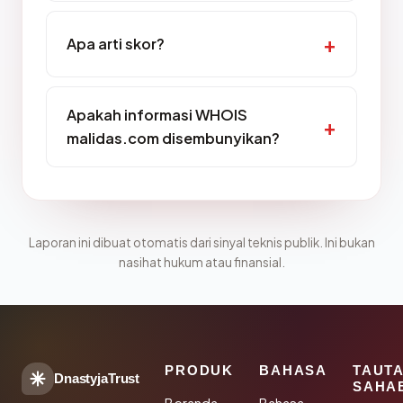
Apa arti skor?
Apakah informasi WHOIS
malidas.com disembunyikan?
Laporan ini dibuat otomatis dari sinyal teknis publik. Ini bukan
nasihat hukum atau finansial.
PRODUK
BAHASA
TAUT
DnastyjaTrust
SAHA