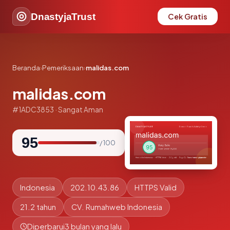
DnastyjaTrust
Cek Gratis
Beranda
›
Pemeriksaan
›
malidas.com
malidas.com
#1ADC3853 · Sangat Aman
95
/ 100
Indonesia
202.10.43.86
HTTPS Valid
21.2 tahun
CV. Rumahweb Indonesia
Diperbarui
3 bulan yang lalu