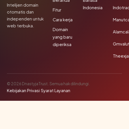
Beranda
Bahasa
Intelijen domain
Indonesia
Indotra
Fitur
otomatis dan
independen untuk
Cara kerja
Manutc
web terbuka.
Domain
Alamca
yang baru
Gmvalu
diperiksa
Theexj
© 2026 DnastyjaTrust. Semua hak dilindungi.
Kebijakan Privasi
·
Syarat Layanan