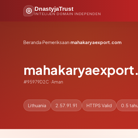
DnastyjaTrust
INTELIJEN DOMAIN INDEPENDEN
Beranda
›
Pemeriksaan
›
mahakaryaexport.com
mahakaryaexport
#95979D2C · Aman
Lithuania
2.57.91.91
HTTPS Valid
0.5 tah