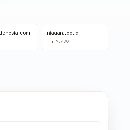
ndonesia.com
niagara.co.id
95/100
LT