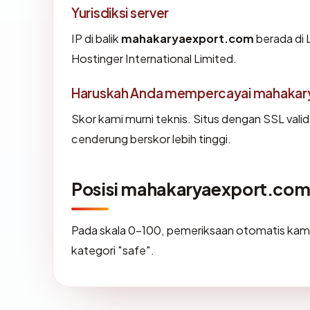
Yurisdiksi server
IP di balik
mahakaryaexport.com
berada di 
Hostinger International Limited.
Haruskah Anda mempercayai mahaka
Skor kami murni teknis. Situs dengan SSL vali
cenderung berskor lebih tinggi.
Posisi mahakaryaexport.co
Pada skala 0-100, pemeriksaan otomatis k
kategori "safe".