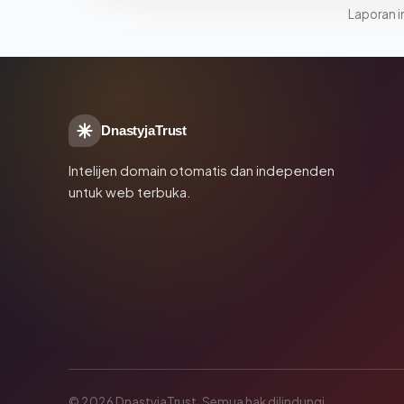
Laporan in
DnastyjaTrust
Intelijen domain otomatis dan independen
untuk web terbuka.
© 2026 DnastyjaTrust. Semua hak dilindungi.