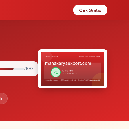
Cek Gratis
/ 100
lu