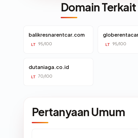
Domain Terkait
balikresnarentcar.com
globerentaca
95/100
95/100
LT
LT
dutaniaga.co.id
70/100
LT
Pertanyaan Umum