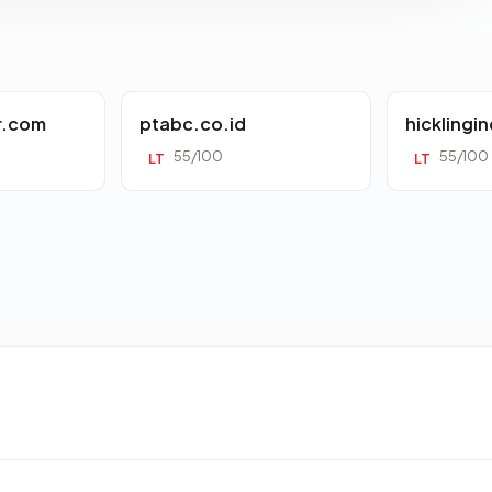
r.com
ptabc.co.id
hicklingi
55/100
55/100
LT
LT