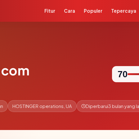
Fitur
Cara
Populer
Tepercaya
.com
70
un
HOSTINGER operations, UA
Diperbarui
3 bulan yang la