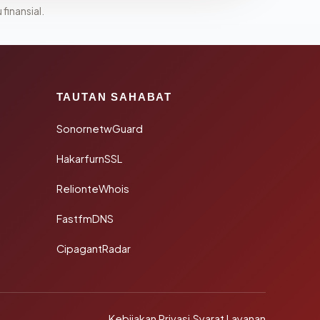
 finansial.
TAUTAN SAHABAT
SonornetwGuard
HakarfurnSSL
RelionteWhois
FastfmDNS
CipagantRadar
Kebijakan Privasi
·
Syarat Layanan