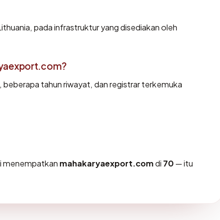
Lithuania, pada infrastruktur yang disediakan oleh
ryaexport.com?
d, beberapa tahun riwayat, dan registrar terkemuka
m
ami menempatkan
mahakaryaexport.com
di
70
— itu