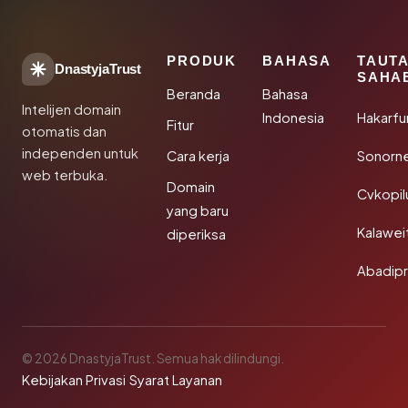
PRODUK
BAHASA
TAUT
DnastyjaTrust
SAHA
Beranda
Bahasa
Intelijen domain
Indonesia
Hakarfu
Fitur
otomatis dan
independen untuk
Cara kerja
Sonorn
web terbuka.
Domain
Cvkopil
yang baru
Kalawei
diperiksa
Abadip
© 2026 DnastyjaTrust. Semua hak dilindungi.
Kebijakan Privasi
·
Syarat Layanan