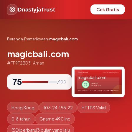
DnastyjaTrust
Cek Gratis
Beranda
›
Pemeriksaan
›
magicbali.com
magicbali.com
#FF9F2BD3 · Aman
75
/ 100
Hong Kong
103.24.153.22
HTTPS Valid
0.8 tahun
Gname 490 Inc
Diperbarui
3 bulan yang lalu