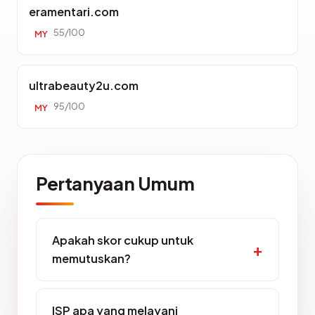
eramentari.com
55/100
MY
ultrabeauty2u.com
95/100
MY
Pertanyaan Umum
Apakah skor cukup untuk
memutuskan?
ISP apa yang melayani