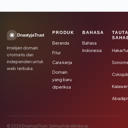
PRODUK
BAHASA
TAUT
DnastyjaTrust
SAHA
Beranda
Bahasa
Intelijen domain
Indonesia
Hakarfu
Fitur
otomatis dan
independen untuk
Cara kerja
Sonorn
web terbuka.
Domain
Cvkopil
yang baru
Kalawei
diperiksa
Abadip
© 2026 DnastyjaTrust. Semua hak dilindungi.