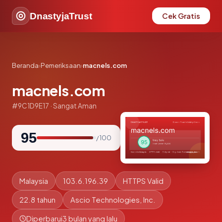
DnastyjaTrust
Cek Gratis
Beranda
›
Pemeriksaan
›
macnels.com
macnels.com
#9C1D9E17 · Sangat Aman
95
/ 100
Malaysia
103.6.196.39
HTTPS Valid
22.8 tahun
Ascio Technologies, Inc.
Diperbarui
3 bulan yang lalu