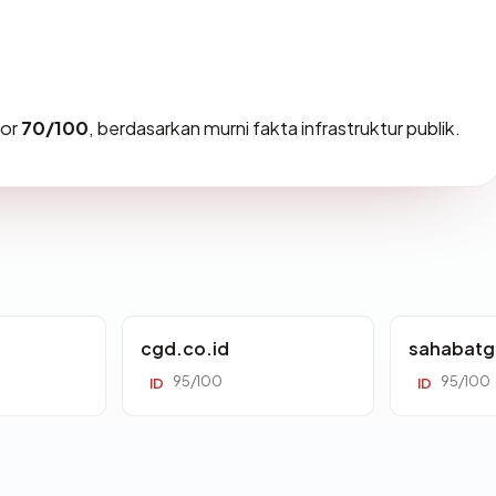
kor
70/100
, berdasarkan murni fakta infrastruktur publik.
cgd.co.id
sahabatg
95/100
95/100
ID
ID