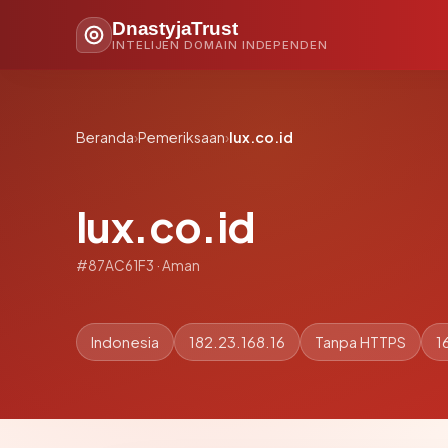
DnastyjaTrust
INTELIJEN DOMAIN INDEPENDEN
Beranda
›
Pemeriksaan
›
lux.co.id
lux.co.id
#87AC61F3 · Aman
Indonesia
182.23.168.16
Tanpa HTTPS
1