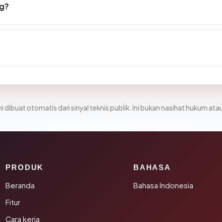
ng?
i dibuat otomatis dari sinyal teknis publik. Ini bukan nasihat hukum atau
PRODUK
BAHASA
Beranda
Bahasa Indonesia
Fitur
Cara kerja