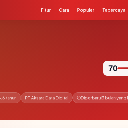
Fitur
Cara
Populer
Tepercaya
70
6.6 tahun
PT Aksara Data Digital
Diperbarui
3 bulan yang l