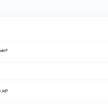
nan?
o.id?