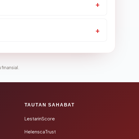
 finansial.
TAUTAN SAHABAT
LestarinScore
HelenscaTrust