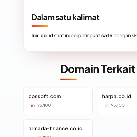
Dalam satu kalimat
lux.co.id
saat ini berperingkat
safe
dengan s
Domain Terkait
cpssoft.com
harpa.co.id
95/100
95/100
ID
ID
armada-finance.co.id