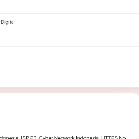
Digital
i Indonesia, ISP PT. Cyber Network Indonesia, HTTPS No.