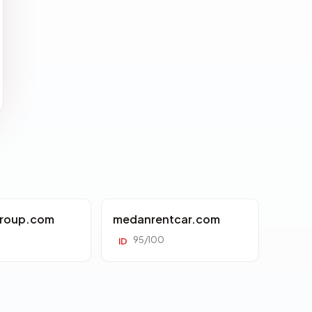
roup.com
medanrentcar.com
95/100
ID