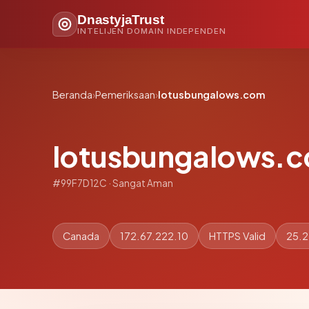
DnastyjaTrust
INTELIJEN DOMAIN INDEPENDEN
Beranda
›
Pemeriksaan
›
lotusbungalows.com
lotusbungalows.
#99F7D12C · Sangat Aman
Canada
172.67.222.10
HTTPS Valid
25.2