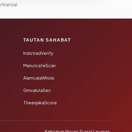
 finansial.
TAUTAN SAHABAT
IndotradVerify
ManutcafeScan
AlamcalaWhois
GmvalutaSec
TheexjakaScore
Kebijakan Privasi
·
Syarat Layanan