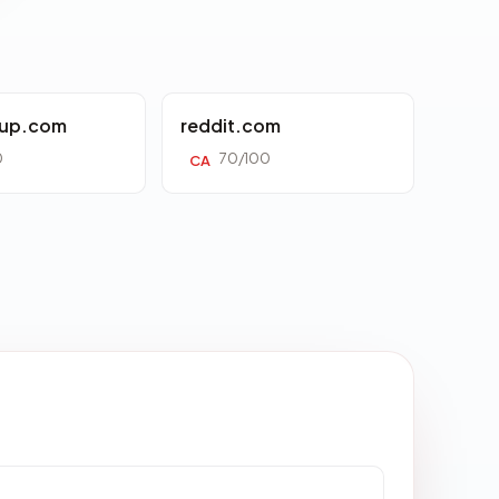
oup.com
reddit.com
0
70/100
CA