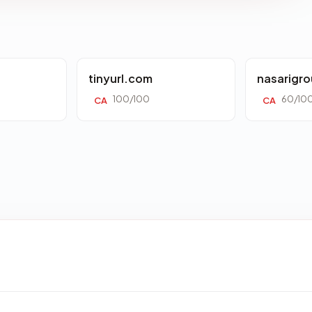
tinyurl.com
nasarigr
100/100
60/10
CA
CA