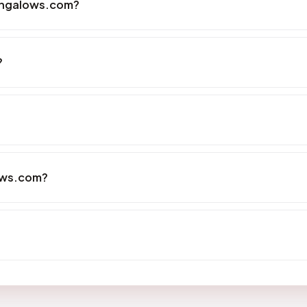
ungalows.com?
?
ows.com?