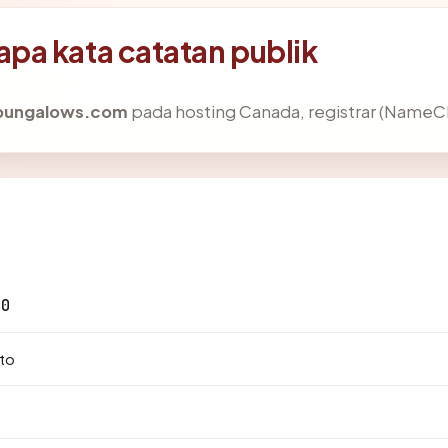
pa kata catatan publik
sbungalows.com
pada hosting Canada, registrar (NameChe
10
to
.