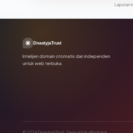
Laporan in
DnastyjaTrust
Intelijen domain otomatis dan independen
untuk web terbuka.
© 2026 DnastyjaTrust. Semua hak dilindungi.