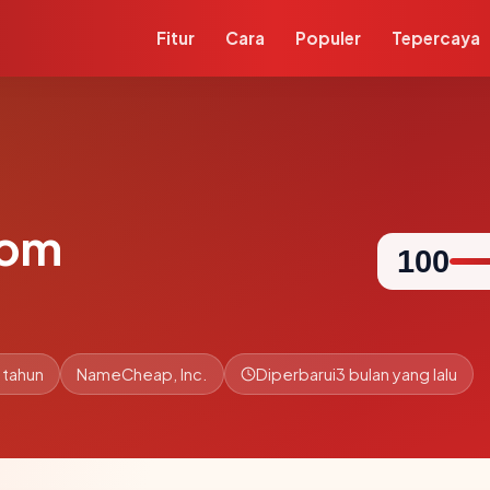
Fitur
Cara
Populer
Tepercaya
com
100
 tahun
NameCheap, Inc.
Diperbarui
3 bulan yang lalu