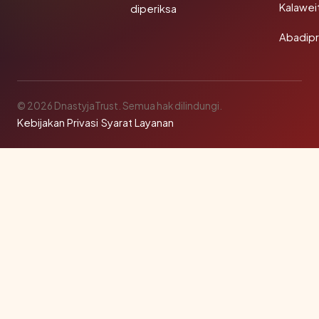
Kalawei
diperiksa
Abadip
© 2026 DnastyjaTrust. Semua hak dilindungi.
Kebijakan Privasi
·
Syarat Layanan