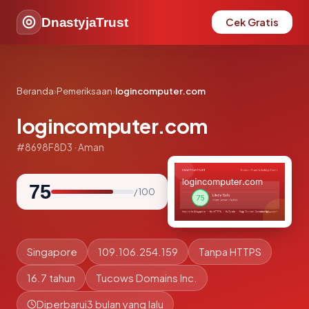
DnastyjaTrust
Cek Gratis
Beranda
›
Pemeriksaan
›
logincomputer.com
logincomputer.com
#8698F8D3 · Aman
75
/ 100
Singapore
109.106.254.159
Tanpa HTTPS
16.7 tahun
Tucows Domains Inc.
Diperbarui
3 bulan yang lalu