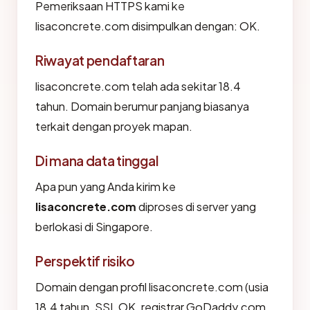
Pemeriksaan HTTPS kami ke
lisaconcrete.com disimpulkan dengan: OK.
Riwayat pendaftaran
lisaconcrete.com telah ada sekitar 18.4
tahun. Domain berumur panjang biasanya
terkait dengan proyek mapan.
Di mana data tinggal
Apa pun yang Anda kirim ke
lisaconcrete.com
diproses di server yang
berlokasi di Singapore.
Perspektif risiko
Domain dengan profil lisaconcrete.com (usia
18.4 tahun, SSL OK, registrar GoDaddy.com,