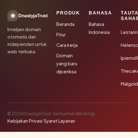
PRODUK
BAHASA
TAUT
DnastyjaTrust
SAHA
Beranda
Bahasa
Intelijen domain
Indonesia
Lestari
Fitur
otomatis dan
independen untuk
Cara kerja
Helensc
web terbuka.
Domain
IpiemsR
yang baru
Thecak
diperiksa
Malgol
© 2026 DnastyjaTrust. Semua hak dilindungi.
Kebijakan Privasi
·
Syarat Layanan