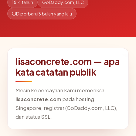
18.4 tahun
GoDaddy.com, LLC
Diperbarui
3 bulan yang lalu
lisaconcrete.com — apa
kata catatan publik
Mesin kepercayaan kami memeriksa
lisaconcrete.com
pada hosting
Singapore, registrar (GoDaddy.com, LLC),
dan status SSL.