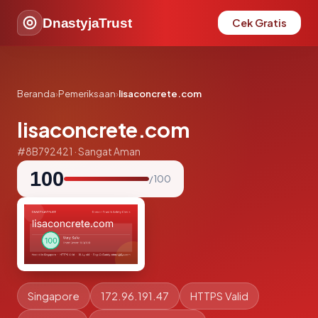
DnastyjaTrust
Cek Gratis
Beranda
›
Pemeriksaan
›
lisaconcrete.com
lisaconcrete.com
#8B792421 · Sangat Aman
100
/ 100
Singapore
172.96.191.47
HTTPS Valid