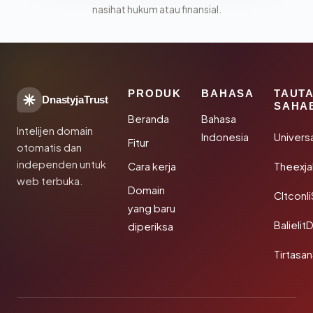
nasihat hukum atau finansial.
PRODUK
BAHASA
TAUT
DnastyjaTrust
SAHA
Beranda
Bahasa
Intelijen domain
Indonesia
Univers
Fitur
otomatis dan
independen untuk
Cara kerja
Theexj
web terbuka.
Domain
Cltconl
yang baru
Balielit
diperiksa
Tirtasa