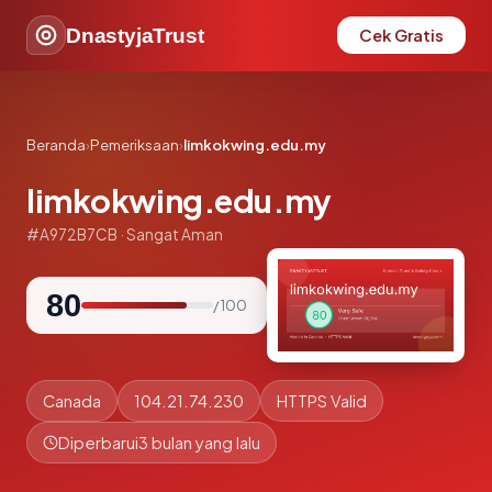
DnastyjaTrust
Cek Gratis
Beranda
›
Pemeriksaan
›
limkokwing.edu.my
limkokwing.edu.my
#A972B7CB · Sangat Aman
80
/ 100
Canada
104.21.74.230
HTTPS Valid
Diperbarui
3 bulan yang lalu