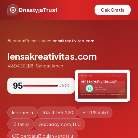
DnastyjaTrust
Cek Gratis
Beranda
›
Pemeriksaan
›
lensakreativitas.com
lensakreativitas.com
#8D4DBEB8 · Sangat Aman
95
/ 100
Indonesia
103.4.166.220
HTTPS Valid
13 tahun
GoDaddy.com, LLC
Diperbarui
3 bulan yang lalu