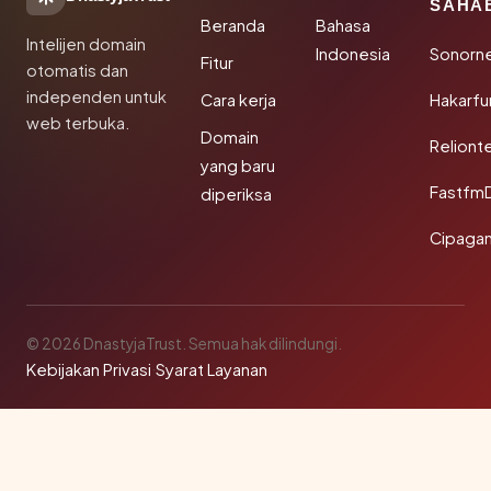
SAHA
Beranda
Bahasa
Intelijen domain
Indonesia
Sonorn
Fitur
otomatis dan
independen untuk
Cara kerja
Hakarfu
web terbuka.
Domain
Reliont
yang baru
Fastfm
diperiksa
Cipagan
© 2026 DnastyjaTrust. Semua hak dilindungi.
Kebijakan Privasi
·
Syarat Layanan