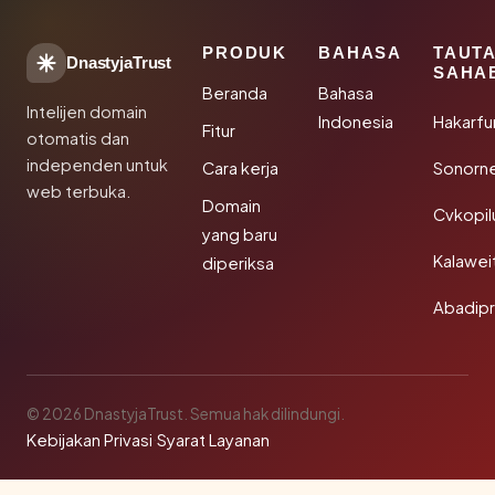
PRODUK
BAHASA
TAUT
DnastyjaTrust
SAHA
Beranda
Bahasa
Intelijen domain
Indonesia
Hakarfu
Fitur
otomatis dan
independen untuk
Cara kerja
Sonorn
web terbuka.
Domain
Cvkopil
yang baru
Kalawei
diperiksa
Abadip
© 2026 DnastyjaTrust. Semua hak dilindungi.
Kebijakan Privasi
·
Syarat Layanan