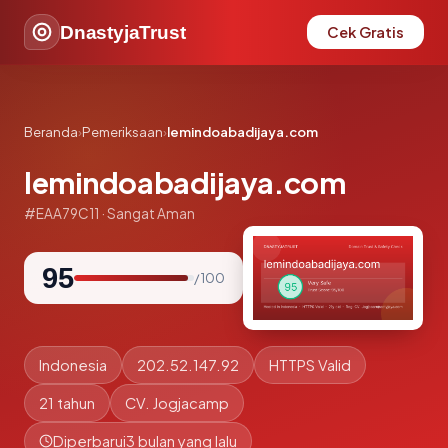
DnastyjaTrust
Cek Gratis
Beranda
›
Pemeriksaan
›
lemindoabadijaya.com
lemindoabadijaya.com
#EAA79C11 · Sangat Aman
95
/ 100
Indonesia
202.52.147.92
HTTPS Valid
21 tahun
CV. Jogjacamp
Diperbarui
3 bulan yang lalu