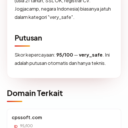
(usia 21 tahun, SSL OK, registrar CV.
Jogjacamp, negara Indonesia) biasanya jatuh
dalam kategori "very_safe".
Putusan
Skor kepercayaan:
95/100
—
very_safe
. Ini
adalah putusan otomatis dan hanya teknis.
Domain Terkait
cpssoft.com
95/100
ID