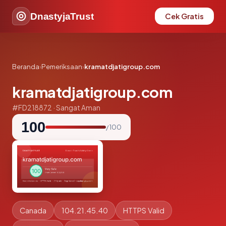
DnastyjaTrust
Cek Gratis
Beranda
›
Pemeriksaan
›
kramatdjatigroup.com
kramatdjatigroup.com
#FD218872 · Sangat Aman
100
/ 100
Canada
104.21.45.40
HTTPS Valid