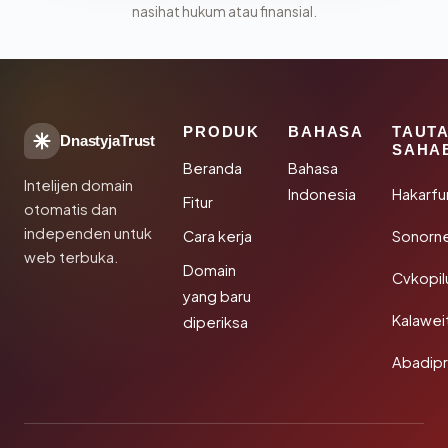
nasihat hukum atau finansial.
PRODUK
BAHASA
TAUT
DnastyjaTrust
SAHA
Beranda
Bahasa
Intelijen domain
Indonesia
Hakarfu
Fitur
otomatis dan
independen untuk
Cara kerja
Sonorn
web terbuka.
Domain
Cvkopil
yang baru
Kalawei
diperiksa
Abadip