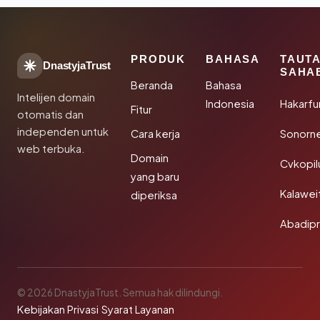
PRODUK
BAHASA
TAUT
DnastyjaTrust
SAHA
Beranda
Bahasa
Intelijen domain
Indonesia
Hakarfu
Fitur
otomatis dan
independen untuk
Cara kerja
Sonorn
web terbuka.
Domain
Cvkopil
yang baru
Kalawei
diperiksa
Abadip
© 2026 DnastyjaTrust. Semua hak dilindungi.
Kebijakan Privasi
·
Syarat Layanan