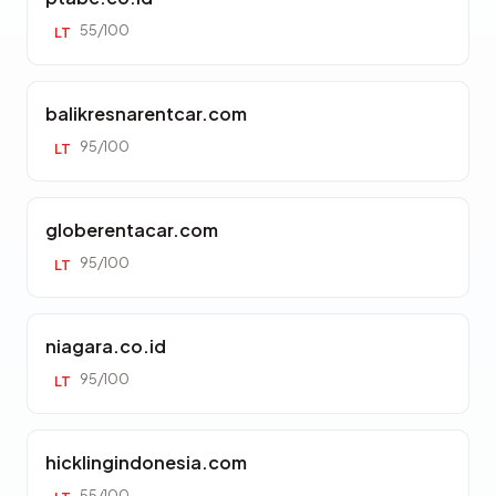
55/100
LT
balikresnarentcar.com
95/100
LT
globerentacar.com
95/100
LT
niagara.co.id
95/100
LT
hicklingindonesia.com
55/100