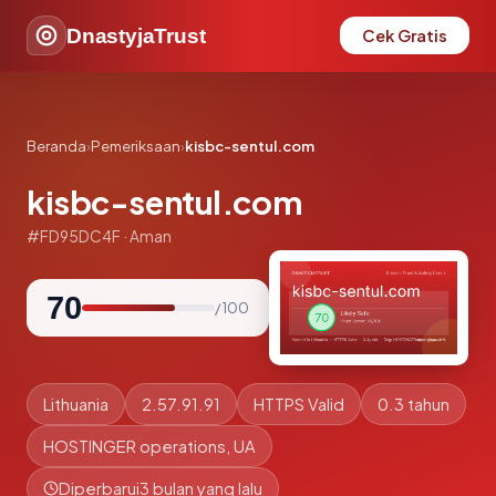
DnastyjaTrust
Cek Gratis
Beranda
›
Pemeriksaan
›
kisbc-sentul.com
kisbc-sentul.com
#FD95DC4F · Aman
70
/ 100
Lithuania
2.57.91.91
HTTPS Valid
0.3 tahun
HOSTINGER operations, UA
Diperbarui
3 bulan yang lalu