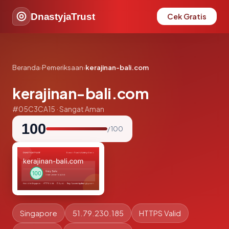
DnastyjaTrust
Cek Gratis
Beranda
›
Pemeriksaan
›
kerajinan-bali.com
kerajinan-bali.com
#05C3CA15 · Sangat Aman
100
/ 100
Singapore
51.79.230.185
HTTPS Valid