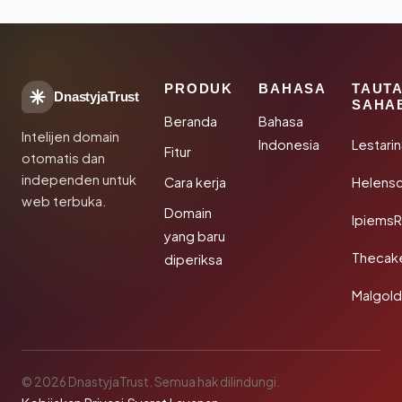
PRODUK
BAHASA
TAUT
DnastyjaTrust
SAHA
Beranda
Bahasa
Intelijen domain
Indonesia
Lestari
Fitur
otomatis dan
independen untuk
Cara kerja
Helensc
web terbuka.
Domain
IpiemsR
yang baru
Thecak
diperiksa
Malgol
© 2026 DnastyjaTrust. Semua hak dilindungi.