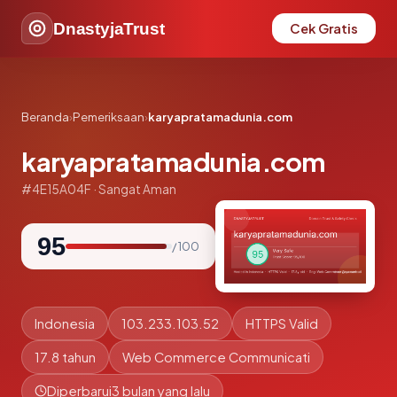
DnastyjaTrust
Cek Gratis
Beranda
›
Pemeriksaan
›
karyapratamadunia.com
karyapratamadunia.com
#4E15A04F · Sangat Aman
95
/ 100
Indonesia
103.233.103.52
HTTPS Valid
17.8 tahun
Web Commerce Communicati
Diperbarui
3 bulan yang lalu