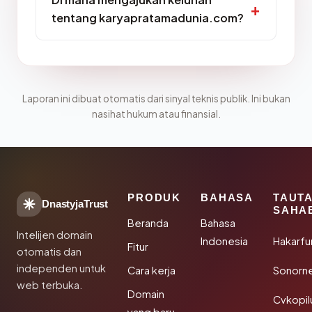
tentang karyapratamadunia.com?
Laporan ini dibuat otomatis dari sinyal teknis publik. Ini bukan
nasihat hukum atau finansial.
PRODUK
BAHASA
TAUT
DnastyjaTrust
SAHA
Beranda
Bahasa
Intelijen domain
Indonesia
Hakarfu
Fitur
otomatis dan
independen untuk
Cara kerja
Sonorn
web terbuka.
Domain
Cvkopil