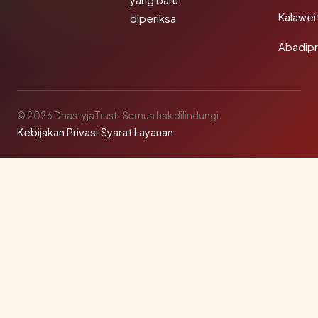
yang baru
Kalawei
diperiksa
Abadip
© 2026 DnastyjaTrust. Semua hak dilindungi.
Kebijakan Privasi
·
Syarat Layanan