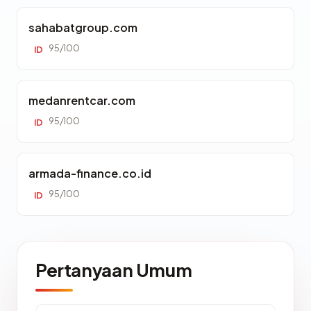
sahabatgroup.com
95/100
ID
medanrentcar.com
95/100
ID
armada-finance.co.id
95/100
ID
Pertanyaan Umum