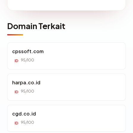
Domain Terkait
cpssoft.com
95/100
ID
harpa.co.id
95/100
ID
cgd.co.id
95/100
ID