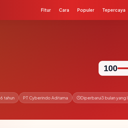
Fitur
Cara
Populer
Tepercaya
100
6 tahun
PT Cyberindo Aditama
Diperbarui
3 bulan yang l