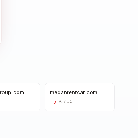
roup.com
medanrentcar.com
95/100
ID