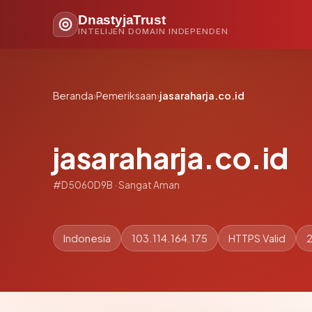
DnastyjaTrust
INTELIJEN DOMAIN INDEPENDEN
Beranda
›
Pemeriksaan
›
jasaraharja.co.id
jasaraharja.co.id
#D5060D9B · Sangat Aman
Indonesia
103.114.164.175
HTTPS Valid
2