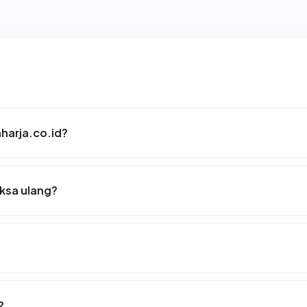
aharja.co.id?
iksa ulang?
?