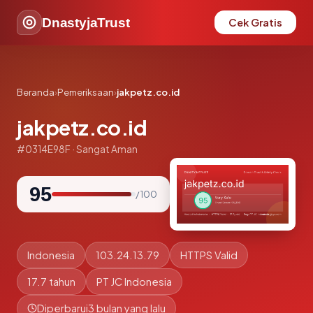
DnastyjaTrust
Cek Gratis
Beranda
›
Pemeriksaan
›
jakpetz.co.id
jakpetz.co.id
#0314E98F · Sangat Aman
95
/ 100
Indonesia
103.24.13.79
HTTPS Valid
17.7 tahun
PT JC Indonesia
Diperbarui
3 bulan yang lalu