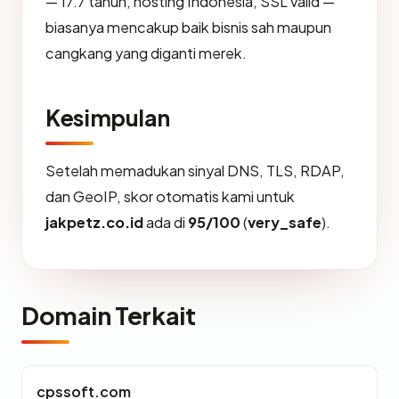
— 17.7 tahun, hosting Indonesia, SSL valid —
biasanya mencakup baik bisnis sah maupun
cangkang yang diganti merek.
Kesimpulan
Setelah memadukan sinyal DNS, TLS, RDAP,
dan GeoIP, skor otomatis kami untuk
jakpetz.co.id
ada di
95/100
(
very_safe
).
Domain Terkait
cpssoft.com