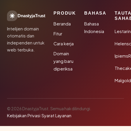
PRODUK
BAHASA
TAUT
DnastyjaTrust
SAHA
Beranda
Bahasa
Intelijen domain
Indonesia
Lestari
Fitur
otomatis dan
independen untuk
Cara kerja
Helensc
web terbuka.
Domain
IpiemsR
yang baru
Thecak
diperiksa
Malgol
© 2026 DnastyjaTrust. Semua hak dilindungi.
Kebijakan Privasi
·
Syarat Layanan