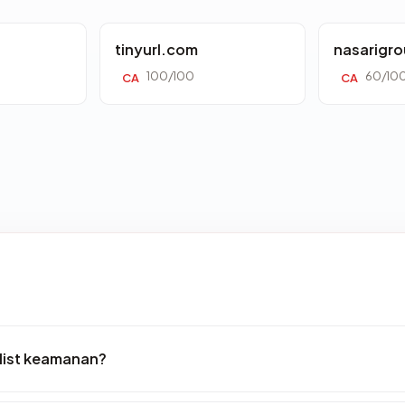
tinyurl.com
nasarigr
100/100
60/10
CA
CA
klist keamanan?