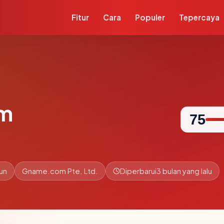
Fitur
Cara
Populer
Tepercaya
om
75
hun
Gname.com Pte. Ltd.
Diperbarui
3 bulan yang lalu