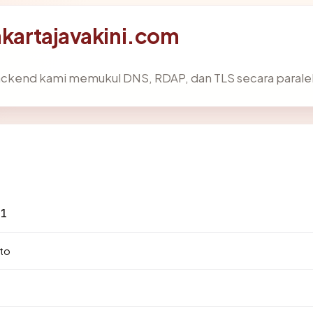
akartajavakini.com
ackend kami memukul DNS, RDAP, dan TLS secara paralel
31
to
.