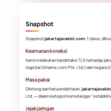
Snapshot
Snapshot
jakartajavakini.com
: 1 tahun, dih
Keamanan koneksi
Kami melakukan handshake TLS terhadap jak
registrar (Gname.com Pte. Ltd.) dan negara (
Masa pakai
Dihitung dari hari pendaftaran,
jakartajavaki
Ltd. — dalam kategori kematangan "establish
Jejak jaringan