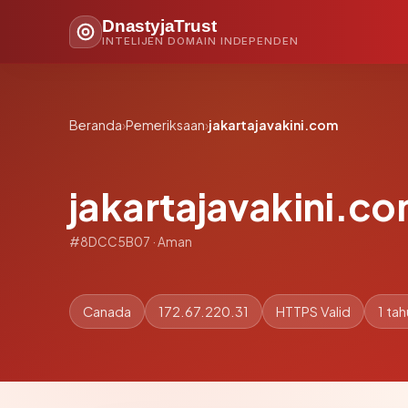
DnastyjaTrust
INTELIJEN DOMAIN INDEPENDEN
Beranda
›
Pemeriksaan
›
jakartajavakini.com
jakartajavakini.c
#8DCC5B07 · Aman
Canada
172.67.220.31
HTTPS Valid
1 ta