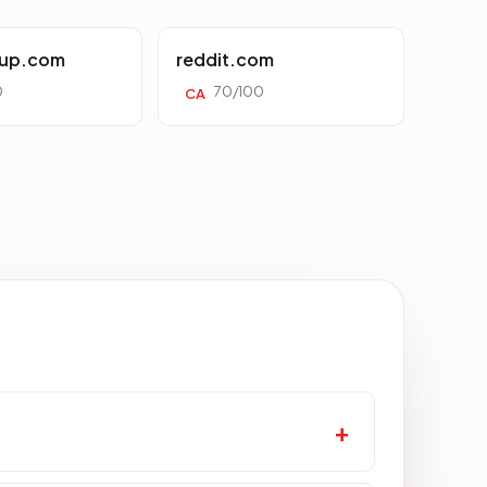
oup.com
reddit.com
0
70/100
CA