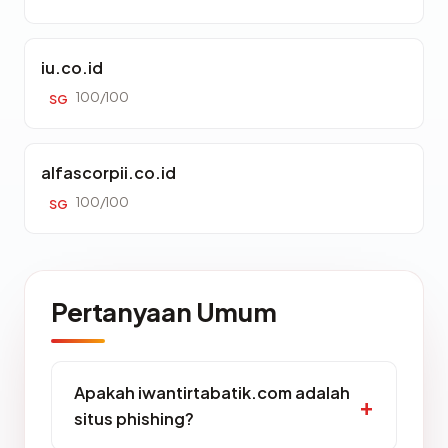
iu.co.id
100/100
SG
alfascorpii.co.id
100/100
SG
Pertanyaan Umum
Apakah iwantirtabatik.com adalah
situs phishing?