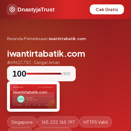
DnastyjaTrust
Cek Gratis
Beranda
›
Pemeriksaan
›
iwantirtabatik.com
iwantirtabatik.com
#6962C75C · Sangat Aman
100
/ 100
Singapore
165.232.165.197
HTTPS Valid