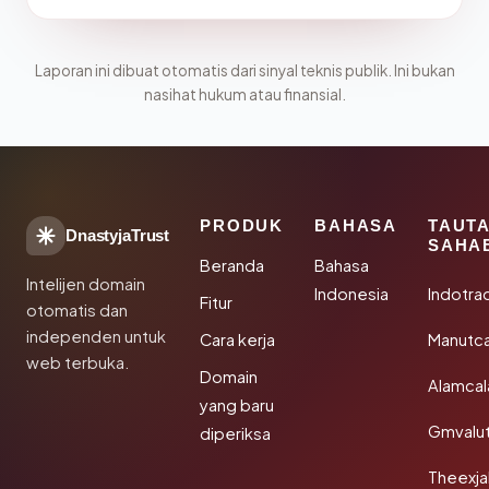
Laporan ini dibuat otomatis dari sinyal teknis publik. Ini bukan
nasihat hukum atau finansial.
PRODUK
BAHASA
TAUT
DnastyjaTrust
SAHA
Beranda
Bahasa
Intelijen domain
Indonesia
Indotra
Fitur
otomatis dan
independen untuk
Cara kerja
Manutc
web terbuka.
Domain
Alamca
yang baru
Gmvalu
diperiksa
Theexj