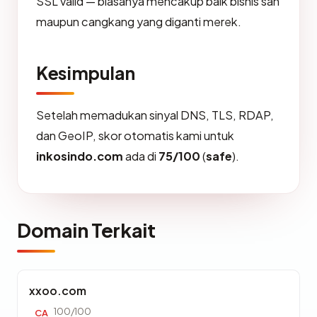
SSL valid — biasanya mencakup baik bisnis sah
maupun cangkang yang diganti merek.
Kesimpulan
Setelah memadukan sinyal DNS, TLS, RDAP,
dan GeoIP, skor otomatis kami untuk
inkosindo.com
ada di
75/100
(
safe
).
Domain Terkait
xxoo.com
100/100
CA