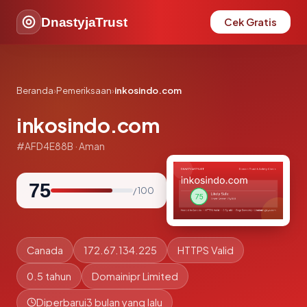
DnastyjaTrust
Cek Gratis
Beranda
›
Pemeriksaan
›
inkosindo.com
inkosindo.com
#AFD4E88B · Aman
75
/ 100
Canada
172.67.134.225
HTTPS Valid
0.5 tahun
Domainipr Limited
Diperbarui
3 bulan yang lalu