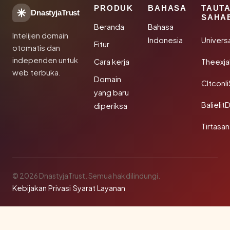
PRODUK
BAHASA
TAUT
DnastyjaTrust
SAHA
Beranda
Bahasa
Intelijen domain
Indonesia
Univers
Fitur
otomatis dan
independen untuk
Cara kerja
Theexj
web terbuka.
Domain
Cltconl
yang baru
Balielit
diperiksa
Tirtasa
© 2026 DnastyjaTrust. Semua hak dilindungi.
Kebijakan Privasi
·
Syarat Layanan