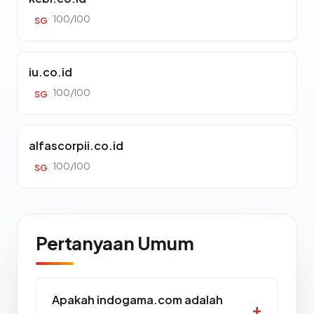
100/100
SG
iu.co.id
100/100
SG
alfascorpii.co.id
100/100
SG
Pertanyaan Umum
Apakah indogama.com adalah