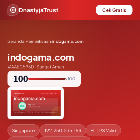
DnastyjaTrust
Cek Gratis
Beranda
›
Pemeriksaan
›
indogama.com
indogama.com
#AAEC595D · Sangat Aman
100
/ 100
Singapore
192.250.235.158
HTTPS Valid