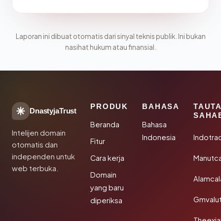
Laporan ini dibuat otomatis dari sinyal teknis publik. Ini bukan
nasihat hukum atau finansial.
PRODUK
BAHASA
TAUT
DnastyjaTrust
SAHA
Beranda
Bahasa
Intelijen domain
Indonesia
Indotra
Fitur
otomatis dan
independen untuk
Cara kerja
Manutc
web terbuka.
Domain
Alamca
yang baru
Gmvalu
diperiksa
Theexj