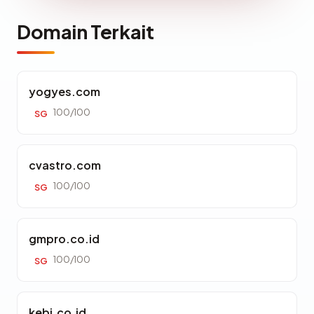
Domain Terkait
yogyes.com
100/100
SG
cvastro.com
100/100
SG
gmpro.co.id
100/100
SG
kebi.co.id