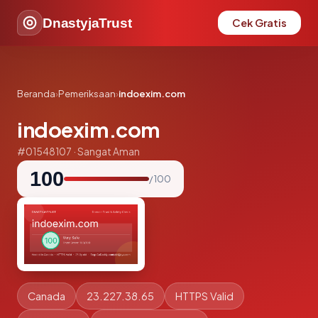
DnastyjaTrust
Cek Gratis
Beranda
›
Pemeriksaan
›
indoexim.com
indoexim.com
#01548107 · Sangat Aman
100
/ 100
Canada
23.227.38.65
HTTPS Valid