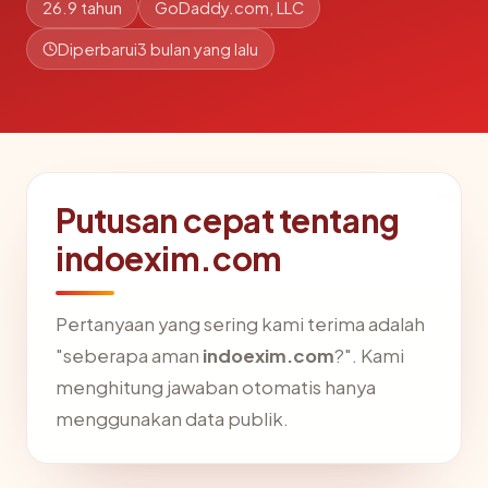
26.9 tahun
GoDaddy.com, LLC
Diperbarui
3 bulan yang lalu
Putusan cepat tentang
indoexim.com
Pertanyaan yang sering kami terima adalah
"seberapa aman
indoexim.com
?". Kami
menghitung jawaban otomatis hanya
menggunakan data publik.