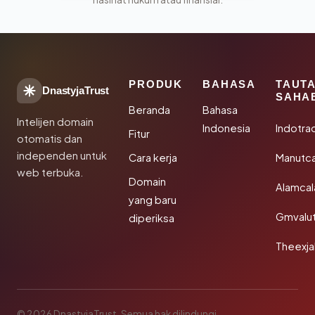
PRODUK
BAHASA
TAUT
DnastyjaTrust
SAHA
Beranda
Bahasa
Intelijen domain
Indonesia
Indotra
Fitur
otomatis dan
independen untuk
Cara kerja
Manutc
web terbuka.
Domain
Alamca
yang baru
Gmvalu
diperiksa
Theexj
© 2026 DnastyjaTrust. Semua hak dilindungi.