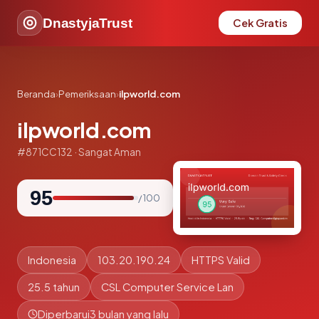
DnastyjaTrust
Cek Gratis
Beranda
›
Pemeriksaan
›
ilpworld.com
ilpworld.com
#871CC132 · Sangat Aman
95
/ 100
Indonesia
103.20.190.24
HTTPS Valid
25.5 tahun
CSL Computer Service Lan
Diperbarui
3 bulan yang lalu