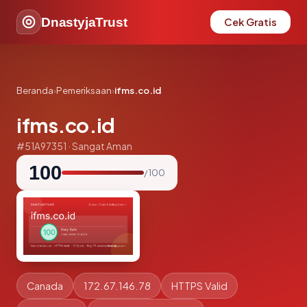
DnastyjaTrust
Cek Gratis
Beranda
›
Pemeriksaan
›
ifms.co.id
ifms.co.id
#51A97351 · Sangat Aman
100
/ 100
Canada
172.67.146.78
HTTPS Valid