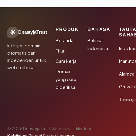
PRODUK
BAHASA
TAUT
DnastyjaTrust
SAHA
Beranda
Bahasa
Intelijen domain
Indonesia
Indotra
Fitur
otomatis dan
independen untuk
Cara kerja
Manutc
web terbuka.
Domain
Alamca
yang baru
Gmvalu
diperiksa
Theexj
© 2026 DnastyjaTrust. Semua hak dilindungi.
Kebijakan Privasi
·
Syarat Layanan