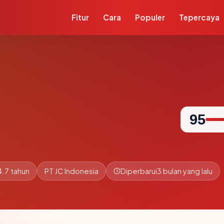
Fitur
Cara
Populer
Tepercaya
95
4.7 tahun
PT JC Indonesia
Diperbarui
3 bulan yang lalu