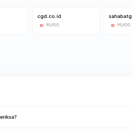
cgd.co.id
sahabatg
95/100
95/100
ID
ID
periksa?