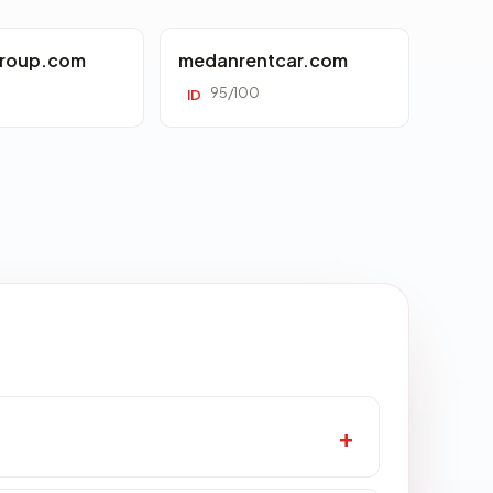
roup.com
medanrentcar.com
95/100
ID