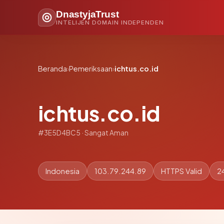
DnastyjaTrust
INTELIJEN DOMAIN INDEPENDEN
Beranda
›
Pemeriksaan
›
ichtus.co.id
ichtus.co.id
#3E5D4BC5 · Sangat Aman
Indonesia
103.79.244.89
HTTPS Valid
2