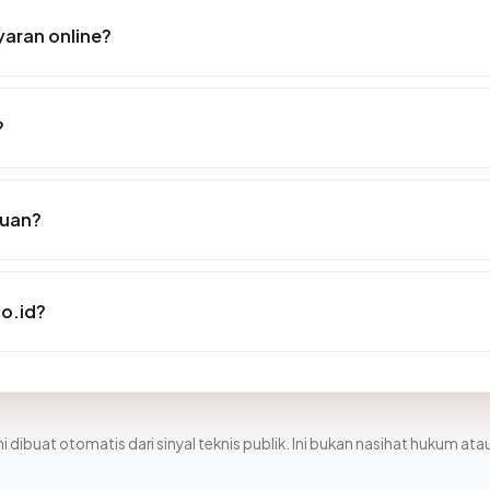
aran online?
?
puan?
o.id?
i dibuat otomatis dari sinyal teknis publik. Ini bukan nasihat hukum atau