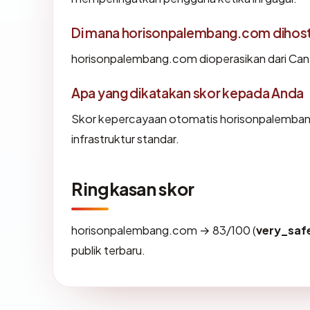
Di mana horisonpalembang.com dihost
horisonpalembang.com dioperasikan dari Canad
Apa yang dikatakan skor kepada Anda
Skor kepercayaan otomatis horisonpalemban
infrastruktur standar.
Ringkasan skor
horisonpalembang.com → 83/100 (
very_saf
publik terbaru.