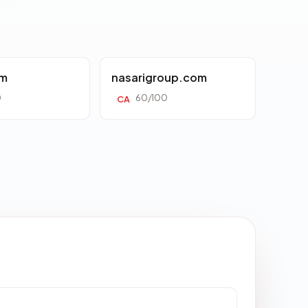
om
nasarigroup.com
0
60/100
CA