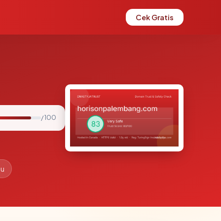
Cek Gratis
/ 100
lu