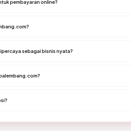
tuk pembayaran online?
embang.com?
percaya sebagai bisnis nyata?
npalembang.com?
si?