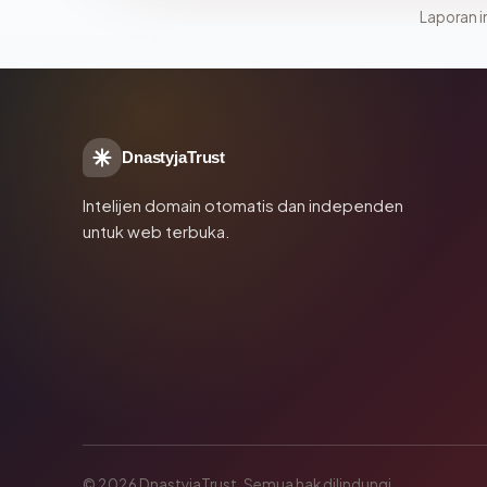
Laporan in
DnastyjaTrust
Intelijen domain otomatis dan independen
untuk web terbuka.
© 2026 DnastyjaTrust. Semua hak dilindungi.