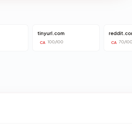
tinyurl.com
reddit.c
100/100
70/10
CA
CA