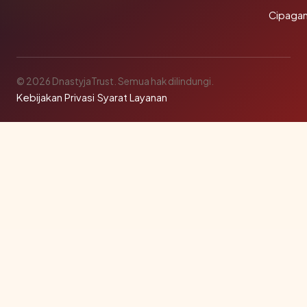
Cipagan
© 2026 DnastyjaTrust. Semua hak dilindungi.
Kebijakan Privasi
·
Syarat Layanan