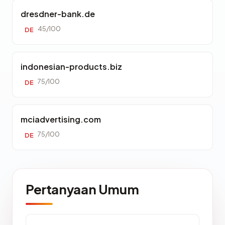
dresdner-bank.de
45/100
DE
indonesian-products.biz
75/100
DE
mciadvertising.com
75/100
DE
Pertanyaan Umum