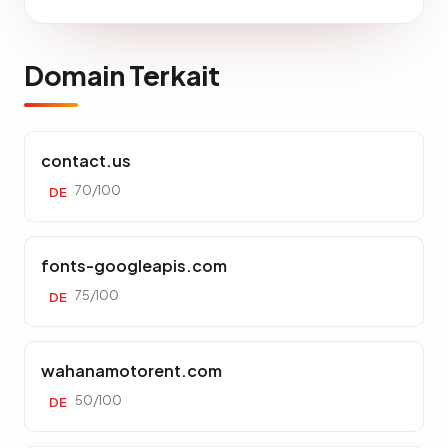
Domain Terkait
contact.us
70/100
DE
fonts-googleapis.com
75/100
DE
wahanamotorent.com
50/100
DE