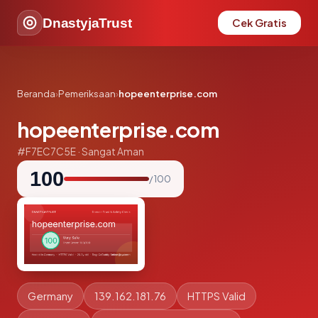
DnastyjaTrust
Cek Gratis
Beranda
›
Pemeriksaan
›
hopeenterprise.com
hopeenterprise.com
#F7EC7C5E · Sangat Aman
100
/ 100
Germany
139.162.181.76
HTTPS Valid