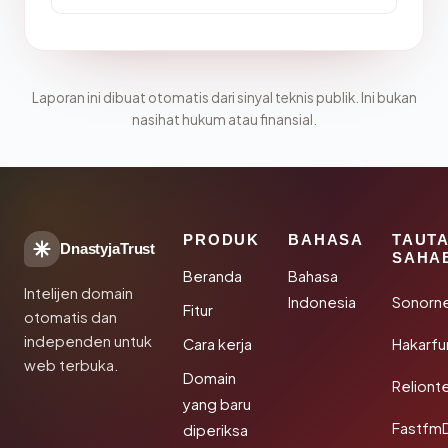
Laporan ini dibuat otomatis dari sinyal teknis publik. Ini bukan
nasihat hukum atau finansial.
PRODUK
BAHASA
TAUT
DnastyjaTrust
SAHA
Beranda
Bahasa
Intelijen domain
Indonesia
Sonorn
Fitur
otomatis dan
independen untuk
Cara kerja
Hakarfu
web terbuka.
Domain
Reliont
yang baru
Fastfm
diperiksa