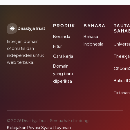
PRODUK
BAHASA
TAUT
DnastyjaTrust
SAHA
Beranda
Bahasa
Intelijen domain
Indonesia
Univers
Fitur
otomatis dan
independen untuk
Cara kerja
Theexj
web terbuka.
Domain
Cltconl
yang baru
Balielit
diperiksa
Tirtasa
© 2026 DnastyjaTrust. Semua hak dilindungi.
Kebijakan Privasi
·
Syarat Layanan