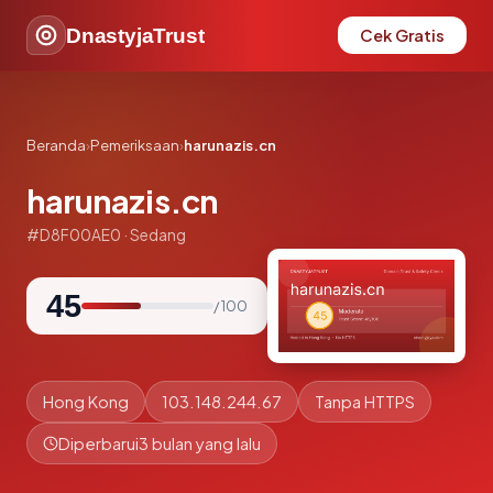
DnastyjaTrust
Cek Gratis
Beranda
›
Pemeriksaan
›
harunazis.cn
harunazis.cn
#D8F00AE0 · Sedang
45
/ 100
Hong Kong
103.148.244.67
Tanpa HTTPS
Diperbarui
3 bulan yang lalu