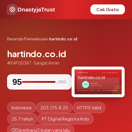
DnastyjaTrust
Cek Gratis
Beranda
›
Pemeriksaan
›
hartindo.co.id
hartindo.co.id
#E4F0D3A7 · Sangat Aman
95
/ 100
Indonesia
203.175.8.25
HTTPS Valid
25.7 tahun
PT Digital Registra Indo
Diperbarui
3 bulan yang lalu