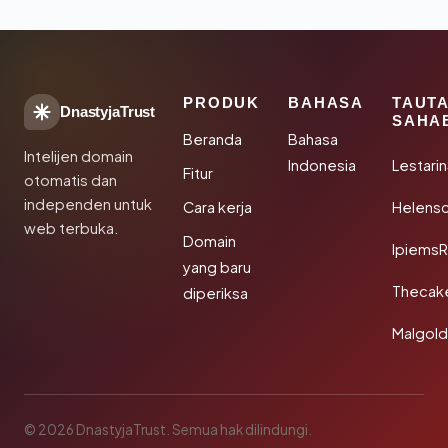
PRODUK
BAHASA
TAUT
DnastyjaTrust
SAHA
Beranda
Bahasa
Intelijen domain
Indonesia
Lestari
Fitur
otomatis dan
independen untuk
Cara kerja
Helensc
web terbuka.
Domain
IpiemsR
yang baru
Thecak
diperiksa
Malgol
© 2026 DnastyjaTrust. Semua hak dilindungi.