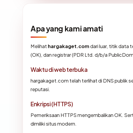
Apa yang kami amati
Melihat
hargakaget.com
dari luar, titik dat
(OK), dan registrar (PDR Ltd. d/b/a PublicDo
Waktu di web terbuka
hargakaget.com telah terlihat di DNS publik se
reputasi.
Enkripsi (HTTPS)
Pemeriksaan HTTPS mengembalikan OK. Sertif
dimiliki situs modern.