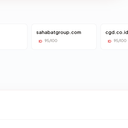
sahabatgroup.com
cgd.co.i
95/100
95/100
ID
ID