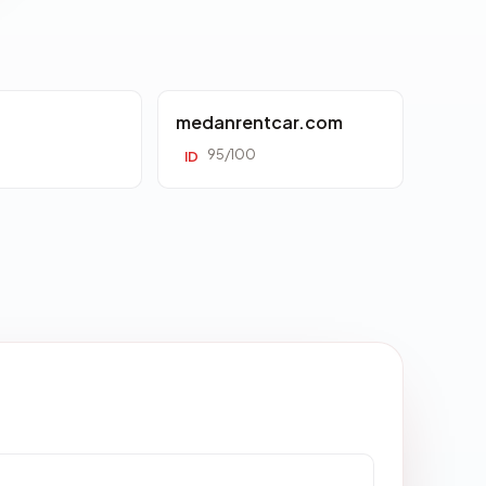
d
medanrentcar.com
95/100
ID