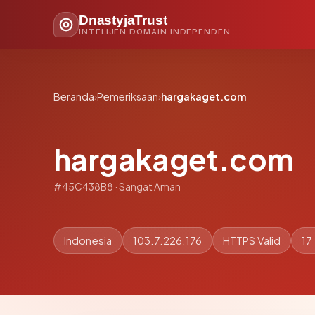
DnastyjaTrust
INTELIJEN DOMAIN INDEPENDEN
Beranda
›
Pemeriksaan
›
hargakaget.com
hargakaget.com
#45C438B8 · Sangat Aman
Indonesia
103.7.226.176
HTTPS Valid
17