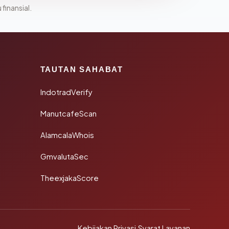
 finansial.
TAUTAN SAHABAT
IndotradVerify
ManutcafeScan
AlamcalaWhois
GmvalutaSec
TheexjakaScore
Kebijakan Privasi
·
Syarat Layanan