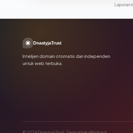
Laporan in
DnastyjaTrust
Intelijen domain otomatis dan independen
untuk web terbuka.
© 2026 DnastyjaTrust. Semua hak dilindungi.