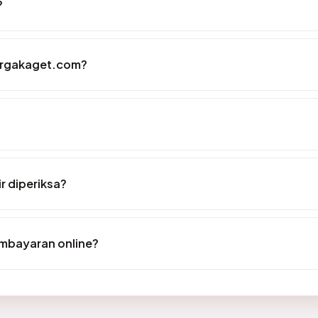
?
argakaget.com?
r diperiksa?
mbayaran online?