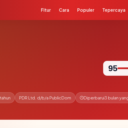
Fitur
Cara
Populer
Tepercaya
95
 tahun
PDR Ltd. d/b/a PublicDom
Diperbarui
3 bulan yang