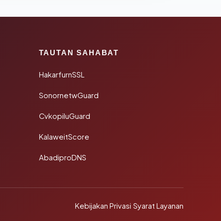
TAUTAN SAHABAT
HakarfurnSSL
SonornetwGuard
CvkopiluGuard
KalaweitScore
AbadiproDNS
Kebijakan Privasi
·
Syarat Layanan