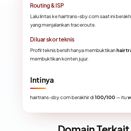
Routing & ISP
Lalu lintas ke hairtrans-sby.com saat ini berakhi
yang menjalankan traceroute.
Di luar skor teknis
Profil teknis bersih hanya membuktikan
hairt
membuktikan konten jujur.
Intinya
hairtrans-sby.com berakhir di
100/100
— itu
v
Domain Terkait