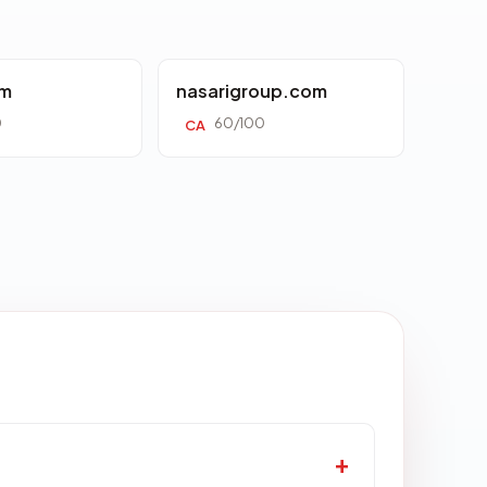
om
nasarigroup.com
0
60/100
CA