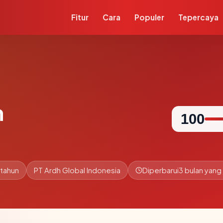
Fitur
Cara
Populer
Tepercaya
m
100
 tahun
PT Ardh Global Indonesia
Diperbarui
3 bulan yang 