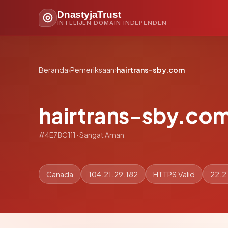
DnastyjaTrust
INTELIJEN DOMAIN INDEPENDEN
Beranda
›
Pemeriksaan
›
hairtrans-sby.com
hairtrans-sby.co
#4E7BC111 · Sangat Aman
Canada
104.21.29.182
HTTPS Valid
22.2