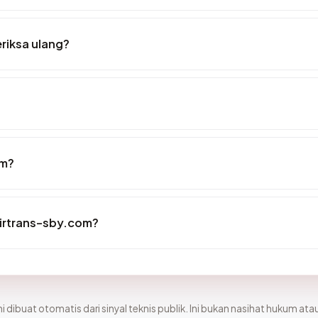
riksa ulang?
om?
irtrans-sby.com?
i dibuat otomatis dari sinyal teknis publik. Ini bukan nasihat hukum atau