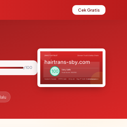
Cek Gratis
/ 100
lalu