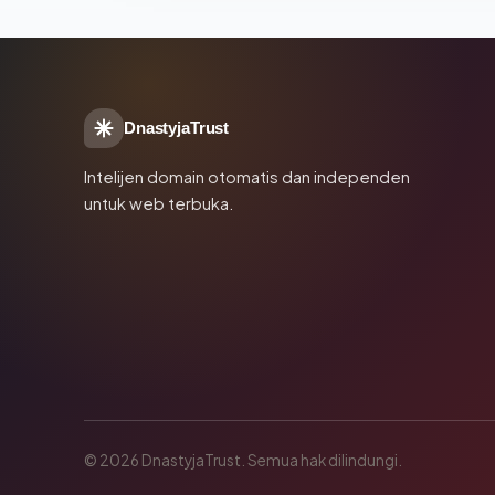
DnastyjaTrust
Intelijen domain otomatis dan independen
untuk web terbuka.
© 2026 DnastyjaTrust. Semua hak dilindungi.