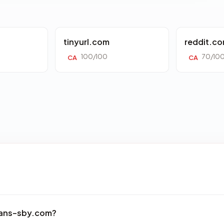
tinyurl.com
reddit.c
100/100
70/10
CA
CA
trans-sby.com?