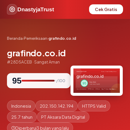
DnastyjaTrust
Cek Gratis
Beranda
›
Pemeriksaan
›
grafindo.co.id
grafindo.co.id
#28D5ACEB · Sangat Aman
95
/ 100
Indonesia
202.150.142.194
HTTPS Valid
25.7 tahun
PT Aksara Data Digital
Diperbarui
3 bulan yang lalu