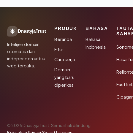
PRODUK
BAHASA
TAUT
DnastyjaTrust
SAHA
Beranda
Bahasa
Intelijen domain
Indonesia
Sonorn
Fitur
otomatis dan
independen untuk
Cara kerja
Hakarfu
web terbuka.
Domain
Reliont
yang baru
Fastfm
diperiksa
Cipagan
© 2026 DnastyjaTrust. Semua hak dilindungi.
Kebijakan Privasi
·
Syarat Layanan