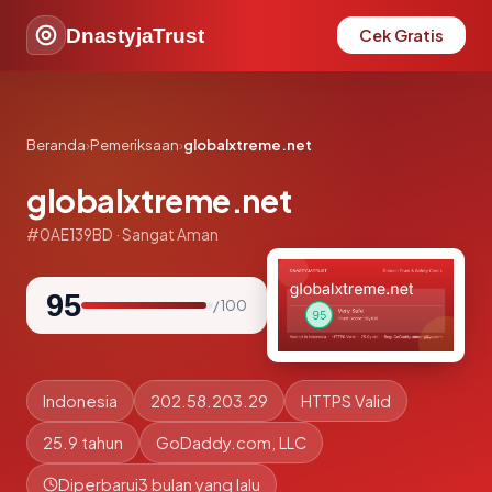
DnastyjaTrust
Cek Gratis
Beranda
›
Pemeriksaan
›
globalxtreme.net
globalxtreme.net
#0AE139BD · Sangat Aman
95
/ 100
Indonesia
202.58.203.29
HTTPS Valid
25.9 tahun
GoDaddy.com, LLC
Diperbarui
3 bulan yang lalu