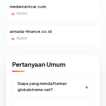
medanrentcar.com
95/100
ID
armada-finance.co.id
95/100
ID
Pertanyaan Umum
Siapa yang mendaftarkan
globalxtreme.net?