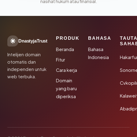
nasihat hukum atau finansial.
PRODUK
BAHASA
TAUT
DnastyjaTrust
SAHA
Beranda
Bahasa
Intelijen domain
Indonesia
Hakarfu
Fitur
otomatis dan
independen untuk
Cara kerja
Sonorn
web terbuka.
Domain
Cvkopil
yang baru
Kalawei
diperiksa
Abadip