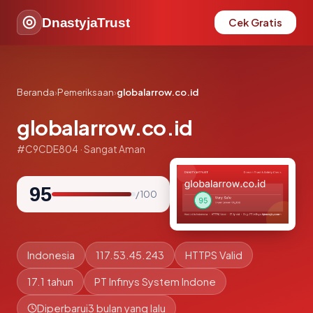
DnastyjaTrust
Cek Gratis
Beranda
›
Pemeriksaan
›
globalarrow.co.id
globalarrow.co.id
#C9CDE804 · Sangat Aman
95
/ 100
Indonesia
117.53.45.243
HTTPS Valid
17.1 tahun
PT Infinys System Indone
Diperbarui
3 bulan yang lalu