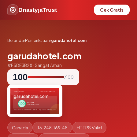
DnastyjaTrust
Cek Gratis
Beranda
›
Pemeriksaan
›
garudahotel.com
garudahotel.com
#F5DE3B28 · Sangat Aman
100
/ 100
Canada
13.248.169.48
HTTPS Valid