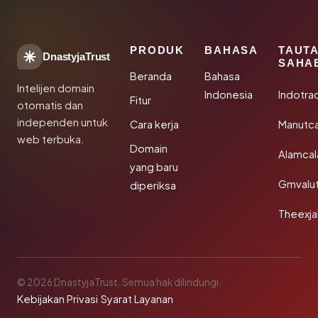
PRODUK
BAHASA
TAUT
DnastyjaTrust
SAHA
Beranda
Bahasa
Intelijen domain
Indonesia
Indotra
Fitur
otomatis dan
independen untuk
Cara kerja
Manutc
web terbuka.
Domain
Alamca
yang baru
Gmvalu
diperiksa
Theexj
© 2026 DnastyjaTrust. Semua hak dilindungi.
Kebijakan Privasi
·
Syarat Layanan