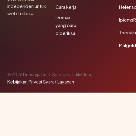
independen untuk
Cara kerja
Helensc
web terbuka.
Domain
IpiemsR
yang baru
Thecak
diperiksa
Malgol
© 2026 DnastyjaTrust. Semua hak dilindungi.
Kebijakan Privasi
·
Syarat Layanan