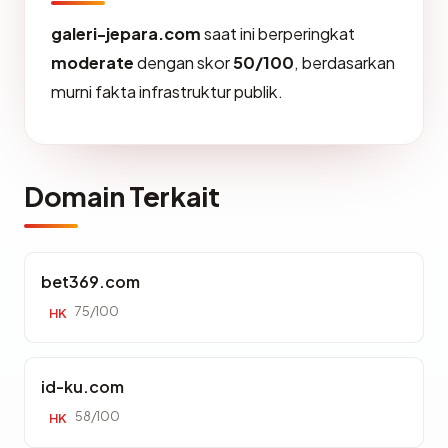
galeri-jepara.com
saat ini berperingkat
moderate
dengan skor
50/100
, berdasarkan
murni fakta infrastruktur publik.
Domain Terkait
bet369.com
75/100
HK
id-ku.com
58/100
HK