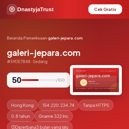
DnastyjaTrust
Cek Gratis
Beranda
›
Pemeriksaan
›
galeri-jepara.com
galeri-jepara.com
#59DE7B48 · Sedang
50
/ 100
Hong Kong
154.220.234.74
Tanpa HTTPS
0.8 tahun
Gname 322 Inc
Diperbarui
3 bulan yang lalu