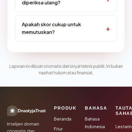
diperiksa ulang?
Apakah skor cukup untuk
memutuskan?
Laporan ini dibuat otomatis dari sinyal teknis publik. Ini bukan
nasihat hukum atau finansial.
PRODUK
BAHASA
TAUT
DnastyjaTrust
SAHA
Beranda
Bahasa
Intelijen domain
Indonesia
Lestari
Fitur
otomatis dan