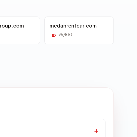
roup.com
medanrentcar.com
95/100
ID