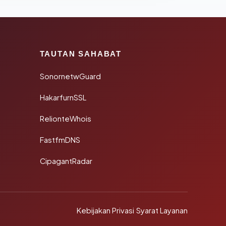
TAUTAN SAHABAT
SonornetwGuard
HakarfurnSSL
RelionteWhois
FastfmDNS
CipagantRadar
Kebijakan Privasi
·
Syarat Layanan