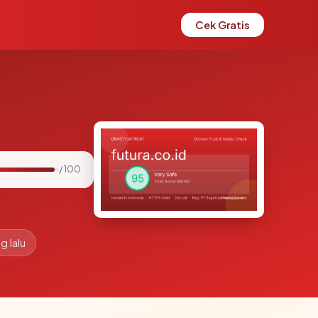
Cek Gratis
/ 100
g lalu