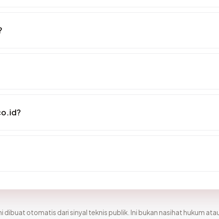
?
o.id?
i dibuat otomatis dari sinyal teknis publik. Ini bukan nasihat hukum atau