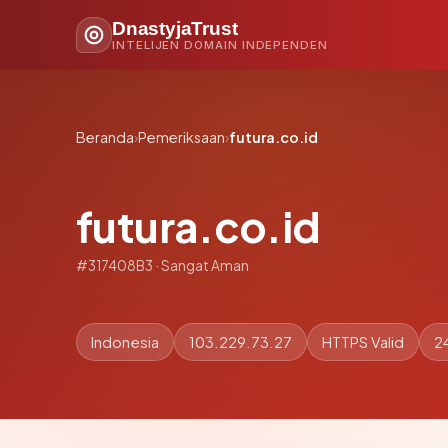
DnastyjaTrust
INTELIJEN DOMAIN INDEPENDEN
Beranda
›
Pemeriksaan
›
futura.co.id
futura.co.id
#317408B3 · Sangat Aman
Indonesia
103.229.73.27
HTTPS Valid
2