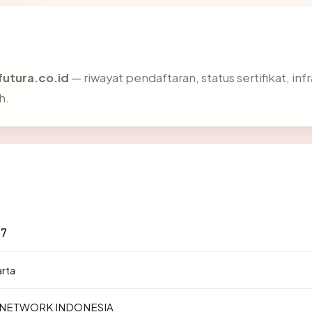
futura.co.id
— riwayat pendaftaran, status sertifikat, inf
h.
27
arta
S NETWORK INDONESIA