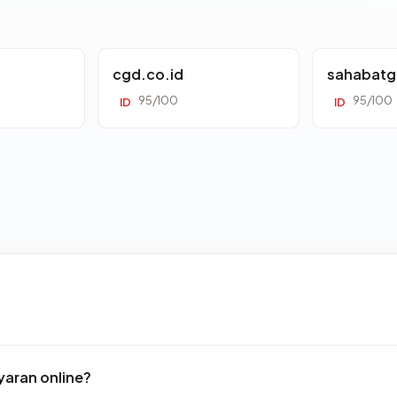
cgd.co.id
sahabatg
95/100
95/100
ID
ID
aran online?