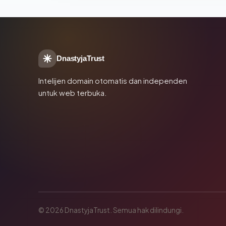
DnastyjaTrust
Intelijen domain otomatis dan independen
untuk web terbuka.
© 2026 DnastyjaTrust. Semua hak dilindungi.