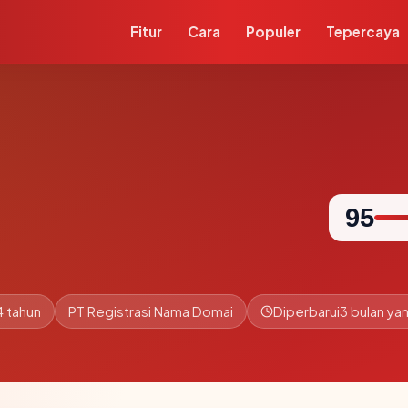
Fitur
Cara
Populer
Tepercaya
95
4 tahun
PT Registrasi Nama Domai
Diperbarui
3 bulan yan