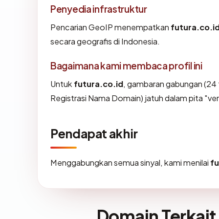
Penyedia infrastruktur
Pencarian GeoIP menempatkan
futura.co.i
secara geografis di Indonesia.
Bagaimana kami membaca profil ini
Untuk
futura.co.id
, gambaran gabungan (24 
Registrasi Nama Domain) jatuh dalam pita "ve
Pendapat akhir
Menggabungkan semua sinyal, kami menilai
fu
Domain Terkait